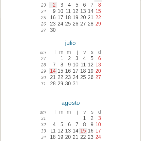
2
3
4
5
6
7
8
23
9
10
11
12
13
14
15
24
16
17
18
19
20
21
22
25
23
24
25
26
27
28
29
26
30
27
julio
l
m
m
j
v
s
d
sm
1
2
3
4
5
6
27
7
8
9
10
11
12
13
28
14
15
16
17
18
19
20
29
21
22
23
24
25
26
27
30
28
29
30
31
31
agosto
l
m
m
j
v
s
d
sm
1
2
3
31
4
5
6
7
8
9
10
32
11
12
13
14
15
16
17
33
18
19
20
21
22
23
24
34