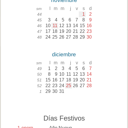
noviembre
l
m
m
j
v
s
d
sm
1
2
44
3
4
5
6
7
8
9
45
10
11
12
13
14
15
16
46
17
18
19
20
21
22
23
47
24
25
26
27
28
29
30
48
diciembre
l
m
m
j
v
s
d
sm
1
2
3
4
5
6
7
49
8
9
10
11
12
13
14
50
15
16
17
18
19
20
21
51
22
23
24
25
26
27
28
52
29
30
31
1
Días Festivos
1
enero
Año Nuevo