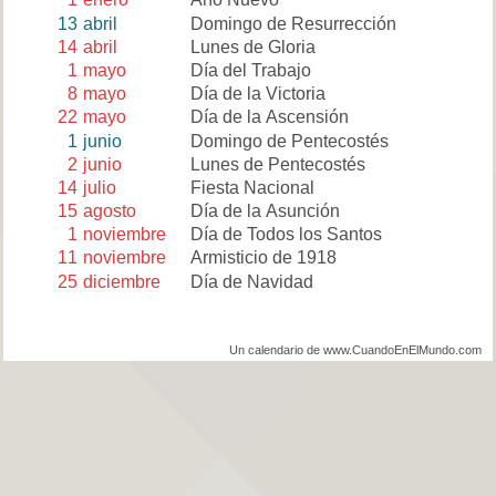
13
abril
Domingo de Resurrección
14
abril
Lunes de Gloria
1
mayo
Día del Trabajo
8
mayo
Día de la Victoria
22
mayo
Día de la Ascensión
1
junio
Domingo de Pentecostés
2
junio
Lunes de Pentecostés
14
julio
Fiesta Nacional
15
agosto
Día de la Asunción
1
noviembre
Día de Todos los Santos
11
noviembre
Armisticio de 1918
25
diciembre
Día de Navidad
Un calendario de www.CuandoEnElMundo.com