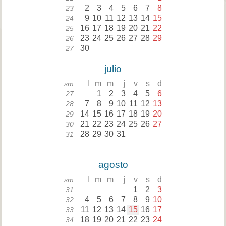
2
3
4
5
6
7
8
23
9
10
11
12
13
14
15
24
16
17
18
19
20
21
22
25
23
24
25
26
27
28
29
26
30
27
julio
l
m
m
j
v
s
d
sm
1
2
3
4
5
6
27
7
8
9
10
11
12
13
28
14
15
16
17
18
19
20
29
21
22
23
24
25
26
27
30
28
29
30
31
31
agosto
l
m
m
j
v
s
d
sm
1
2
3
31
4
5
6
7
8
9
10
32
11
12
13
14
15
16
17
33
18
19
20
21
22
23
24
34