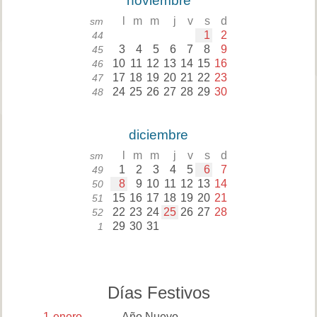
noviembre
l
m
m
j
v
s
d
sm
1
2
44
3
4
5
6
7
8
9
45
10
11
12
13
14
15
16
46
17
18
19
20
21
22
23
47
24
25
26
27
28
29
30
48
diciembre
l
m
m
j
v
s
d
sm
1
2
3
4
5
6
7
49
8
9
10
11
12
13
14
50
15
16
17
18
19
20
21
51
22
23
24
25
26
27
28
52
29
30
31
1
Días Festivos
1
enero
Año Nuevo