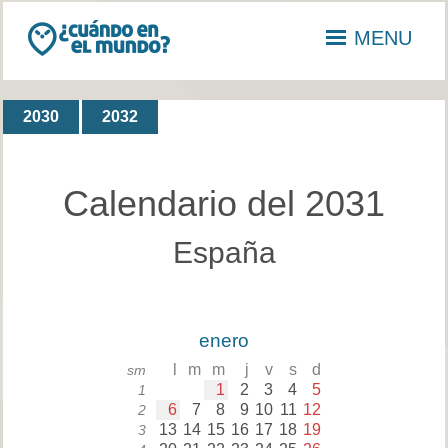
MENU
2030
2032
Calendario del 2031
España
enero
l
m
m
j
v
s
d
sm
1
2
3
4
5
1
6
7
8
9
10
11
12
2
13
14
15
16
17
18
19
3