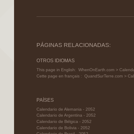
PÁGINAS RELACIONADAS:
OTROS IDIOMAS
This page in English:
WhenOnEarth.com > Calenda
Cette page en français :
QuandSurTerre.com > Cal
PAÍSES
Calendario de Alemania - 2052
Calendario de Argentina - 2052
Calendario de Bélgica - 2052
Calendario de Bolivia - 2052
Calendario de Brasil - 2052