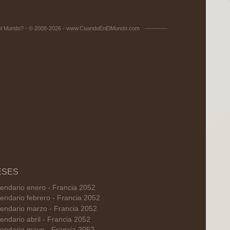
el Mundo? - © 2008-2026 - www.CuandoEnElMundo.com
ESES
endario enero - Francia 2052
endario febrero - Francia 2052
endario marzo - Francia 2052
endario abril - Francia 2052
endario mayo - Francia 2052