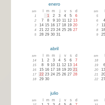
enero
l
m
m
j
v
s
d
sm
sm
1
2
3
4
5
6
1
5
7
8
9
10
11
12
13
2
6
14
15
16
17
18
19
20
1
3
7
21
22
23
24
25
26
27
1
4
8
28
29
30
31
2
5
9
abril
l
m
m
j
v
s
d
sm
sm
1
2
3
4
5
6
7
14
18
8
9
10
11
12
13
14
15
19
15
16
17
18
19
20
21
1
16
20
22
23
24
25
26
27
28
2
17
21
29
30
2
18
22
julio
l
m
m
j
v
s
d
sm
sm
1
2
3
4
5
6
7
27
31