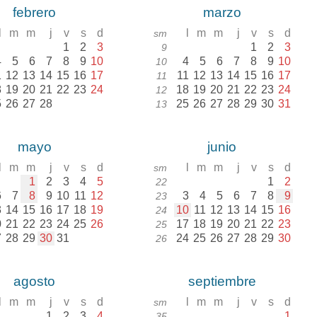
febrero
marzo
l
m
m
j
v
s
d
l
m
m
j
v
s
d
sm
1
2
3
1
2
3
9
4
5
6
7
8
9
10
4
5
6
7
8
9
10
10
1
12
13
14
15
16
17
11
12
13
14
15
16
17
11
8
19
20
21
22
23
24
18
19
20
21
22
23
24
12
5
26
27
28
25
26
27
28
29
30
31
13
mayo
junio
l
m
m
j
v
s
d
l
m
m
j
v
s
d
sm
1
2
3
4
5
1
2
22
6
7
8
9
10
11
12
3
4
5
6
7
8
9
23
3
14
15
16
17
18
19
10
11
12
13
14
15
16
24
0
21
22
23
24
25
26
17
18
19
20
21
22
23
25
7
28
29
30
31
24
25
26
27
28
29
30
26
agosto
septiembre
l
m
m
j
v
s
d
l
m
m
j
v
s
d
sm
1
2
3
4
1
35