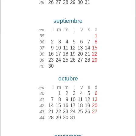
26
27
28
29
30
31
35
septiembre
l
m
m
j
v
s
d
sm
1
35
2
3
4
5
6
7
8
36
9
10
11
12
13
14
15
37
16
17
18
19
20
21
22
38
23
24
25
26
27
28
29
39
30
40
octubre
l
m
m
j
v
s
d
sm
1
2
3
4
5
6
40
7
8
9
10
11
12
13
41
14
15
16
17
18
19
20
42
21
22
23
24
25
26
27
43
28
29
30
31
44