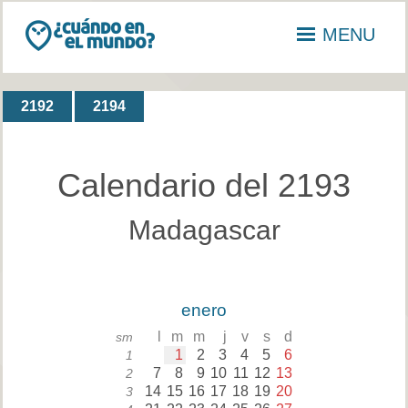
MENU
2192
2194
Calendario del 2193
Madagascar
enero
l
m
m
j
v
s
d
sm
1
2
3
4
5
6
1
7
8
9
10
11
12
13
2
14
15
16
17
18
19
20
3