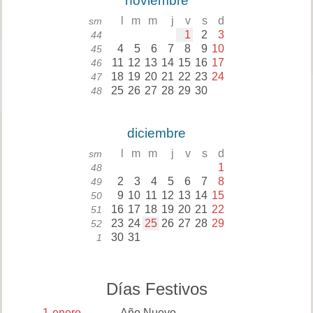
noviembre
l
m
m
j
v
s
d
sm
1
2
3
44
4
5
6
7
8
9
10
45
11
12
13
14
15
16
17
46
18
19
20
21
22
23
24
47
25
26
27
28
29
30
48
diciembre
l
m
m
j
v
s
d
sm
1
48
2
3
4
5
6
7
8
49
9
10
11
12
13
14
15
50
16
17
18
19
20
21
22
51
23
24
25
26
27
28
29
52
30
31
1
Días Festivos
1
enero
Año Nuevo