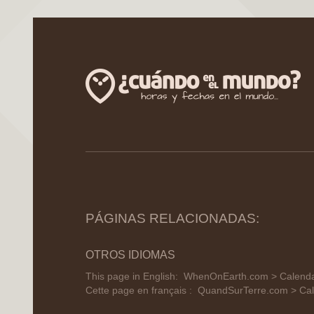
PÁGINAS RELACIONADAS:
OTROS IDIOMAS
This page in English:
WhenOnEarth.com > Calendar
Cette page en français :
QuandSurTerre.com > Cal