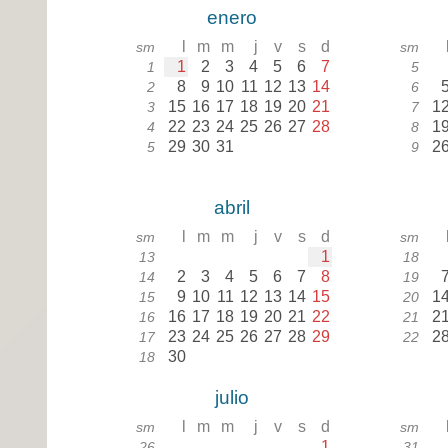
enero
l
m
m
j
v
s
d
sm
sm
1
2
3
4
5
6
7
1
5
8
9
10
11
12
13
14
2
6
15
16
17
18
19
20
21
1
3
7
22
23
24
25
26
27
28
1
4
8
29
30
31
2
5
9
abril
l
m
m
j
v
s
d
sm
sm
1
13
18
2
3
4
5
6
7
8
14
19
9
10
11
12
13
14
15
1
15
20
16
17
18
19
20
21
22
2
16
21
23
24
25
26
27
28
29
2
17
22
30
18
julio
l
m
m
j
v
s
d
sm
sm
1
26
31