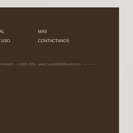
AL
MÁS
 USO
CONTACTANOS
el Mundo? - © 2008-2026 - www.CuandoEnElMundo.com