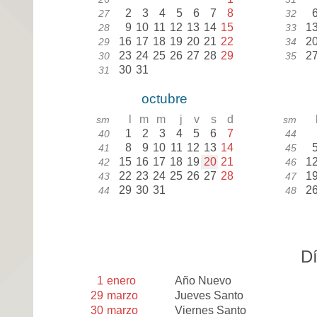
2
3
4
5
6
7
8
27
32
9
10
11
12
13
14
15
1
28
33
16
17
18
19
20
21
22
2
29
34
23
24
25
26
27
28
29
2
30
35
30
31
31
octubre
l
m
m
j
v
s
d
sm
sm
1
2
3
4
5
6
7
40
44
8
9
10
11
12
13
14
41
45
15
16
17
18
19
20
21
1
42
46
22
23
24
25
26
27
28
1
43
47
29
30
31
2
44
48
Dí
1
enero
Año Nuevo
29
marzo
Jueves Santo
30
marzo
Viernes Santo