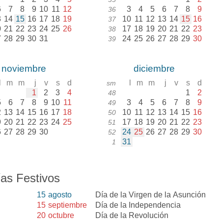
6
7
8
9
10
11
12
3
4
5
6
7
8
9
36
3
14
15
16
17
18
19
10
11
12
13
14
15
16
37
0
21
22
23
24
25
26
17
18
19
20
21
22
23
38
7
28
29
30
31
24
25
26
27
28
29
30
39
noviembre
diciembre
l
m
m
j
v
s
d
l
m
m
j
v
s
d
sm
1
2
3
4
1
2
48
5
6
7
8
9
10
11
3
4
5
6
7
8
9
49
2
13
14
15
16
17
18
10
11
12
13
14
15
16
50
9
20
21
22
23
24
25
17
18
19
20
21
22
23
51
6
27
28
29
30
24
25
26
27
28
29
30
52
31
1
as Festivos
15
agosto
Día de la Virgen de la Asunción
15
septiembre
Día de la Independencia
20
octubre
Día de la Revolución