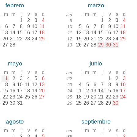
febrero
marzo
l
m
m
j
v
s
d
l
m
m
j
v
s
d
sm
1
2
3
4
1
2
3
4
9
5
6
7
8
9
10
11
5
6
7
8
9
10
11
10
2
13
14
15
16
17
18
12
13
14
15
16
17
18
11
9
20
21
22
23
24
25
19
20
21
22
23
24
25
12
6
27
28
26
27
28
29
30
31
13
mayo
junio
l
m
m
j
v
s
d
l
m
m
j
v
s
d
sm
1
2
3
4
5
6
1
2
3
22
7
8
9
10
11
12
13
4
5
6
7
8
9
10
23
4
15
16
17
18
19
20
11
12
13
14
15
16
17
24
1
22
23
24
25
26
27
18
19
20
21
22
23
24
25
8
29
30
31
25
26
27
28
29
30
26
agosto
septiembre
l
m
m
j
v
s
d
l
m
m
j
v
s
d
sm
1
2
3
4
5
1
2
35