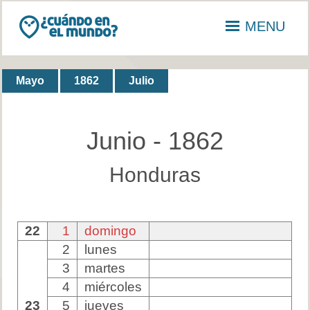
MENU
Mayo
1862
Julio
Junio - 1862
Honduras
22
1
domingo
2
lunes
3
martes
4
miércoles
23
5
jueves