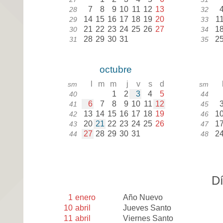
7
8
9
10
11
12
13
28
32
14
15
16
17
18
19
20
1
29
33
21
22
23
24
25
26
27
1
30
34
28
29
30
31
2
31
35
octubre
l
m
m
j
v
s
d
sm
sm
1
2
3
4
5
40
44
6
7
8
9
10
11
12
41
45
13
14
15
16
17
18
19
1
42
46
20
21
22
23
24
25
26
1
43
47
27
28
29
30
31
2
44
48
Dí
1
enero
Año Nuevo
10
abril
Jueves Santo
11
abril
Viernes Santo