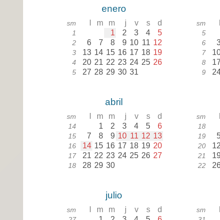
enero
l
m
m
j
v
s
d
sm
sm
1
2
3
4
5
1
5
6
7
8
9
10
11
12
2
6
13
14
15
16
17
18
19
1
3
7
20
21
22
23
24
25
26
1
4
8
27
28
29
30
31
2
5
9
abril
l
m
m
j
v
s
d
sm
sm
1
2
3
4
5
6
14
18
7
8
9
10
11
12
13
15
19
14
15
16
17
18
19
20
1
16
20
21
22
23
24
25
26
27
1
17
21
28
29
30
2
18
22
julio
l
m
m
j
v
s
d
sm
sm
1
2
3
4
5
6
27
31