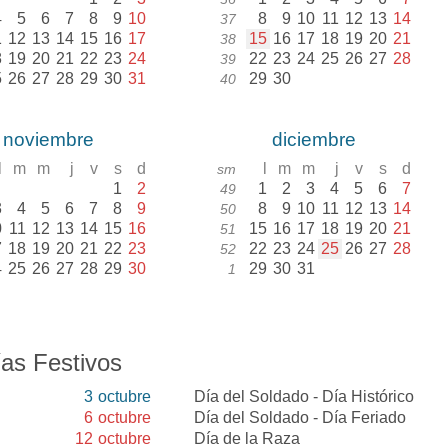
4
5
6
7
8
9
10
8
9
10
11
12
13
14
37
1
12
13
14
15
16
17
15
16
17
18
19
20
21
38
8
19
20
21
22
23
24
22
23
24
25
26
27
28
39
5
26
27
28
29
30
31
29
30
40
noviembre
diciembre
l
m
m
j
v
s
d
l
m
m
j
v
s
d
sm
1
2
1
2
3
4
5
6
7
49
3
4
5
6
7
8
9
8
9
10
11
12
13
14
50
0
11
12
13
14
15
16
15
16
17
18
19
20
21
51
7
18
19
20
21
22
23
22
23
24
25
26
27
28
52
4
25
26
27
28
29
30
29
30
31
1
as Festivos
3
octubre
Día del Soldado - Día Histórico
6
octubre
Día del Soldado - Día Feriado
12
octubre
Día de la Raza