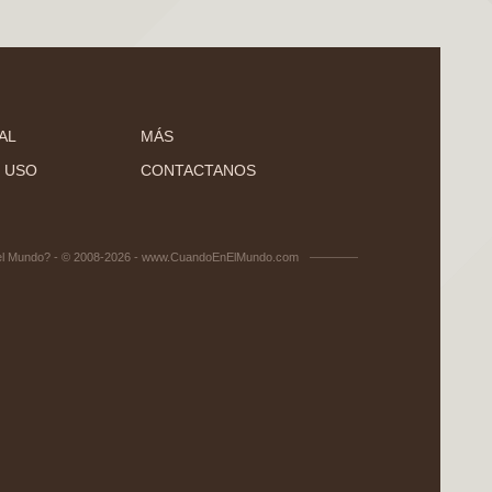
AL
MÁS
 USO
CONTACTANOS
el Mundo? - © 2008-2026 - www.CuandoEnElMundo.com