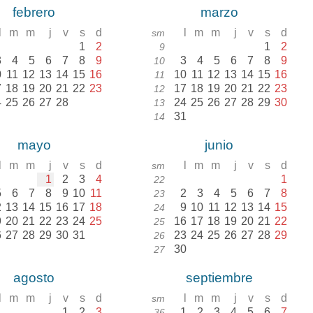
febrero
marzo
l
m
m
j
v
s
d
l
m
m
j
v
s
d
sm
1
2
1
2
9
3
4
5
6
7
8
9
3
4
5
6
7
8
9
10
0
11
12
13
14
15
16
10
11
12
13
14
15
16
11
7
18
19
20
21
22
23
17
18
19
20
21
22
23
12
4
25
26
27
28
24
25
26
27
28
29
30
13
31
14
mayo
junio
l
m
m
j
v
s
d
l
m
m
j
v
s
d
sm
1
2
3
4
1
22
5
6
7
8
9
10
11
2
3
4
5
6
7
8
23
2
13
14
15
16
17
18
9
10
11
12
13
14
15
24
9
20
21
22
23
24
25
16
17
18
19
20
21
22
25
6
27
28
29
30
31
23
24
25
26
27
28
29
26
30
27
agosto
septiembre
l
m
m
j
v
s
d
l
m
m
j
v
s
d
sm
1
2
3
1
2
3
4
5
6
7
36