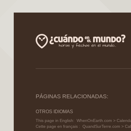
PÁGINAS RELACIONADAS:
OTROS IDIOMAS
This page in English:
WhenOnEarth.com > Calendar
Cette page en français :
QuandSurTerre.com > Cal