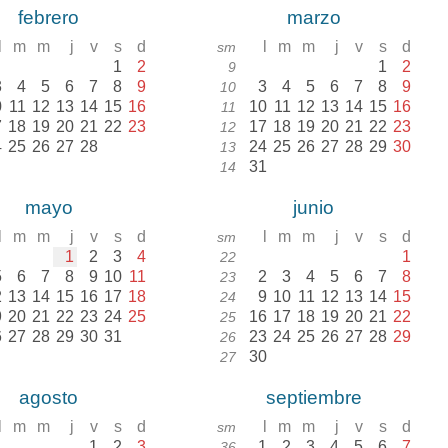
febrero
marzo
l
m
m
j
v
s
d
l
m
m
j
v
s
d
sm
1
2
1
2
9
3
4
5
6
7
8
9
3
4
5
6
7
8
9
10
0
11
12
13
14
15
16
10
11
12
13
14
15
16
11
7
18
19
20
21
22
23
17
18
19
20
21
22
23
12
4
25
26
27
28
24
25
26
27
28
29
30
13
31
14
mayo
junio
l
m
m
j
v
s
d
l
m
m
j
v
s
d
sm
1
2
3
4
1
22
5
6
7
8
9
10
11
2
3
4
5
6
7
8
23
2
13
14
15
16
17
18
9
10
11
12
13
14
15
24
9
20
21
22
23
24
25
16
17
18
19
20
21
22
25
6
27
28
29
30
31
23
24
25
26
27
28
29
26
30
27
agosto
septiembre
l
m
m
j
v
s
d
l
m
m
j
v
s
d
sm
1
2
3
1
2
3
4
5
6
7
36