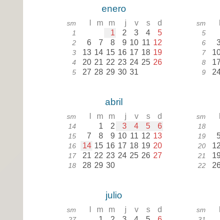
enero
l
m
m
j
v
s
d
sm
sm
1
2
3
4
5
1
5
6
7
8
9
10
11
12
2
6
13
14
15
16
17
18
19
1
3
7
20
21
22
23
24
25
26
1
4
8
27
28
29
30
31
2
5
9
abril
l
m
m
j
v
s
d
sm
sm
1
2
3
4
5
6
14
18
7
8
9
10
11
12
13
15
19
14
15
16
17
18
19
20
1
16
20
21
22
23
24
25
26
27
1
17
21
28
29
30
2
18
22
julio
l
m
m
j
v
s
d
sm
sm
1
2
3
4
5
6
27
31