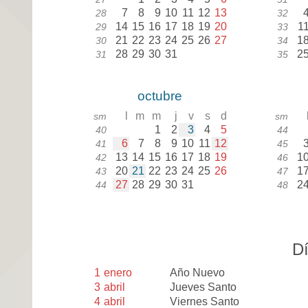
7
8
9
10
11
12
13
28
32
14
15
16
17
18
19
20
1
29
33
21
22
23
24
25
26
27
1
30
34
28
29
30
31
2
31
35
octubre
l
m
m
j
v
s
d
sm
sm
1
2
3
4
5
40
44
6
7
8
9
10
11
12
41
45
13
14
15
16
17
18
19
1
42
46
20
21
22
23
24
25
26
1
43
47
27
28
29
30
31
2
44
48
Dí
1
enero
Año Nuevo
3
abril
Jueves Santo
4
abril
Viernes Santo