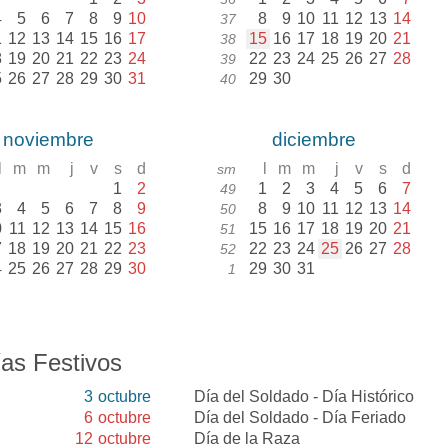
4
5
6
7
8
9
10
8
9
10
11
12
13
14
37
1
12
13
14
15
16
17
15
16
17
18
19
20
21
38
8
19
20
21
22
23
24
22
23
24
25
26
27
28
39
5
26
27
28
29
30
31
29
30
40
noviembre
diciembre
l
m
m
j
v
s
d
l
m
m
j
v
s
d
sm
1
2
1
2
3
4
5
6
7
49
3
4
5
6
7
8
9
8
9
10
11
12
13
14
50
0
11
12
13
14
15
16
15
16
17
18
19
20
21
51
7
18
19
20
21
22
23
22
23
24
25
26
27
28
52
4
25
26
27
28
29
30
29
30
31
1
as Festivos
3
octubre
Día del Soldado - Día Histórico
6
octubre
Día del Soldado - Día Feriado
12
octubre
Día de la Raza