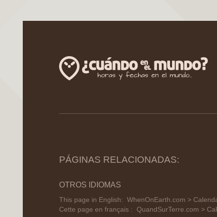
PÁGINAS RELACIONADAS:
OTROS IDIOMAS
This page in English:
WhenOnEarth.com > Calendar
Cette page en français :
QuandSurTerre.com > Cal