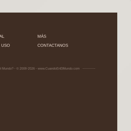
AL
MÁS
 USO
CONTACTANOS
el Mundo? - © 2008-2026 - www.CuandoEnElMundo.com