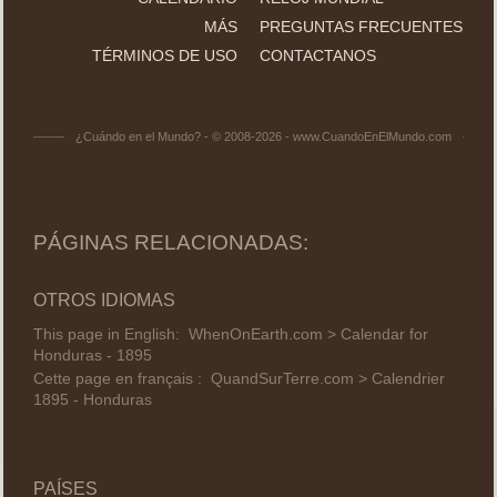
MÁS
PREGUNTAS FRECUENTES
TÉRMINOS DE USO
CONTACTANOS
¿Cuándo en el Mundo? - © 2008-2026 - www.CuandoEnElMundo.com
PÁGINAS RELACIONADAS:
OTROS IDIOMAS
This page in English:
WhenOnEarth.com > Calendar for
Honduras - 1895
Cette page en français :
QuandSurTerre.com > Calendrier
1895 - Honduras
PAÍSES