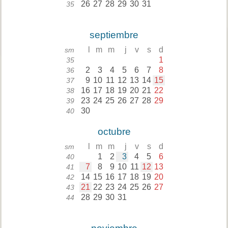
26
27
28
29
30
31
35
septiembre
l
m
m
j
v
s
d
sm
1
35
2
3
4
5
6
7
8
36
9
10
11
12
13
14
15
37
16
17
18
19
20
21
22
38
23
24
25
26
27
28
29
39
30
40
octubre
l
m
m
j
v
s
d
sm
1
2
3
4
5
6
40
7
8
9
10
11
12
13
41
14
15
16
17
18
19
20
42
21
22
23
24
25
26
27
43
28
29
30
31
44