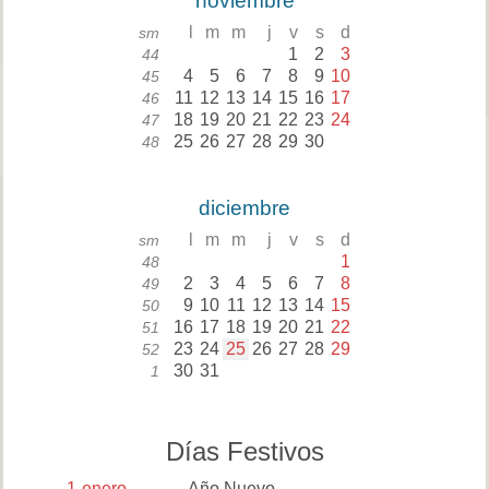
noviembre
l
m
m
j
v
s
d
sm
1
2
3
44
4
5
6
7
8
9
10
45
11
12
13
14
15
16
17
46
18
19
20
21
22
23
24
47
25
26
27
28
29
30
48
diciembre
l
m
m
j
v
s
d
sm
1
48
2
3
4
5
6
7
8
49
9
10
11
12
13
14
15
50
16
17
18
19
20
21
22
51
23
24
25
26
27
28
29
52
30
31
1
Días Festivos
1
enero
Año Nuevo