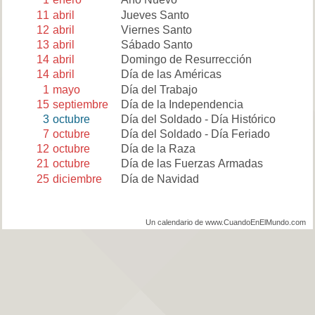
11
abril
Jueves Santo
12
abril
Viernes Santo
13
abril
Sábado Santo
14
abril
Domingo de Resurrección
14
abril
Día de las Américas
1
mayo
Día del Trabajo
15
septiembre
Día de la Independencia
3
octubre
Día del Soldado - Día Histórico
7
octubre
Día del Soldado - Día Feriado
12
octubre
Día de la Raza
21
octubre
Día de las Fuerzas Armadas
25
diciembre
Día de Navidad
Un calendario de www.CuandoEnElMundo.com