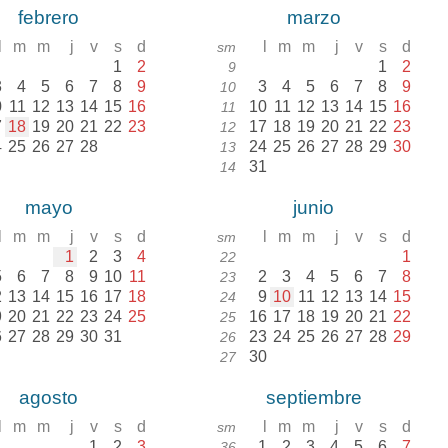
febrero
marzo
l
m
m
j
v
s
d
l
m
m
j
v
s
d
sm
1
2
1
2
9
3
4
5
6
7
8
9
3
4
5
6
7
8
9
10
0
11
12
13
14
15
16
10
11
12
13
14
15
16
11
7
18
19
20
21
22
23
17
18
19
20
21
22
23
12
4
25
26
27
28
24
25
26
27
28
29
30
13
31
14
mayo
junio
l
m
m
j
v
s
d
l
m
m
j
v
s
d
sm
1
2
3
4
1
22
5
6
7
8
9
10
11
2
3
4
5
6
7
8
23
2
13
14
15
16
17
18
9
10
11
12
13
14
15
24
9
20
21
22
23
24
25
16
17
18
19
20
21
22
25
6
27
28
29
30
31
23
24
25
26
27
28
29
26
30
27
agosto
septiembre
l
m
m
j
v
s
d
l
m
m
j
v
s
d
sm
1
2
3
1
2
3
4
5
6
7
36