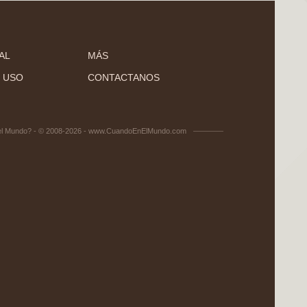
AL
MÁS
 USO
CONTACTANOS
el Mundo? - © 2008-2026 - www.CuandoEnElMundo.com