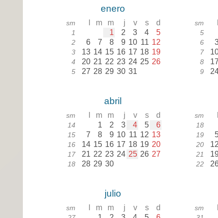
enero
l
m
m
j
v
s
d
sm
sm
1
2
3
4
5
1
5
6
7
8
9
10
11
12
2
6
13
14
15
16
17
18
19
1
3
7
20
21
22
23
24
25
26
1
4
8
27
28
29
30
31
2
5
9
abril
l
m
m
j
v
s
d
sm
sm
1
2
3
4
5
6
14
18
7
8
9
10
11
12
13
15
19
14
15
16
17
18
19
20
1
16
20
21
22
23
24
25
26
27
1
17
21
28
29
30
2
18
22
julio
l
m
m
j
v
s
d
sm
sm
1
2
3
4
5
6
27
31