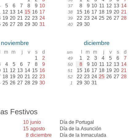
4
5
6
7
8
9
10
8
9
10
11
12
13
14
37
1
12
13
14
15
16
17
15
16
17
18
19
20
21
38
8
19
20
21
22
23
24
22
23
24
25
26
27
28
39
5
26
27
28
29
30
31
29
30
40
noviembre
diciembre
l
m
m
j
v
s
d
l
m
m
j
v
s
d
sm
1
2
1
2
3
4
5
6
7
49
3
4
5
6
7
8
9
8
9
10
11
12
13
14
50
0
11
12
13
14
15
16
15
16
17
18
19
20
21
51
7
18
19
20
21
22
23
22
23
24
25
26
27
28
52
4
25
26
27
28
29
30
29
30
31
1
as Festivos
10
junio
Día de Portugal
15
agosto
Día de la Asunción
8
diciembre
Día de la Inmaculada