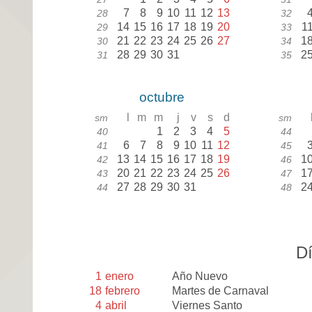
7
8
9
10
11
12
13
28
32
14
15
16
17
18
19
20
1
29
33
21
22
23
24
25
26
27
1
30
34
28
29
30
31
2
31
35
octubre
l
m
m
j
v
s
d
sm
sm
1
2
3
4
5
40
44
6
7
8
9
10
11
12
41
45
13
14
15
16
17
18
19
1
42
46
20
21
22
23
24
25
26
1
43
47
27
28
29
30
31
2
44
48
Dí
1
enero
Año Nuevo
18
febrero
Martes de Carnaval
4
abril
Viernes Santo