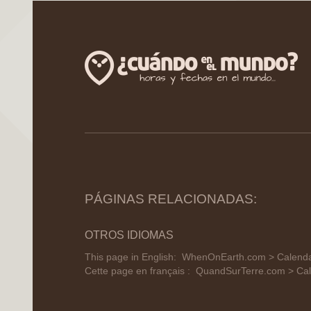
PÁGINAS RELACIONADAS:
OTROS IDIOMAS
This page in English:
WhenOnEarth.com > Calendar
Cette page en français :
QuandSurTerre.com > Cale