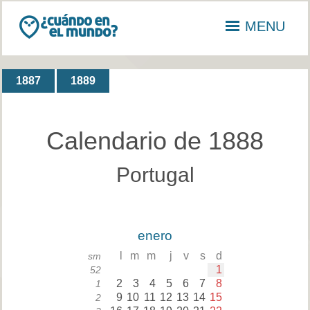
MENU
1887
1889
Calendario de 1888
Portugal
enero
l
m
m
j
v
s
d
sm
1
52
2
3
4
5
6
7
8
1
9
10
11
12
13
14
15
2