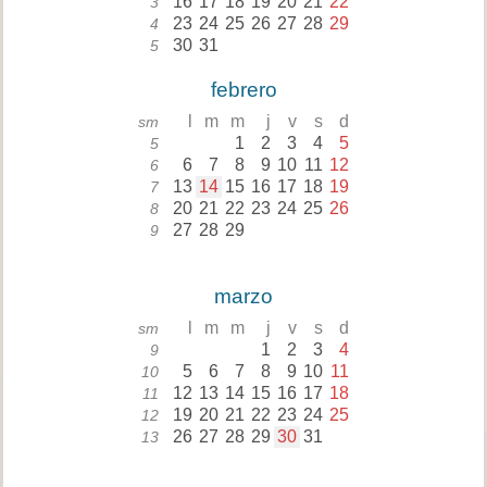
16
17
18
19
20
21
22
3
23
24
25
26
27
28
29
4
30
31
5
febrero
l
m
m
j
v
s
d
sm
1
2
3
4
5
5
6
7
8
9
10
11
12
6
13
14
15
16
17
18
19
7
20
21
22
23
24
25
26
8
27
28
29
9
marzo
l
m
m
j
v
s
d
sm
1
2
3
4
9
5
6
7
8
9
10
11
10
12
13
14
15
16
17
18
11
19
20
21
22
23
24
25
12
26
27
28
29
30
31
13