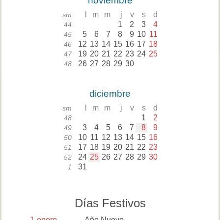
noviembre
l
m
m
j
v
s
d
sm
1
2
3
4
44
5
6
7
8
9
10
11
45
12
13
14
15
16
17
18
46
19
20
21
22
23
24
25
47
26
27
28
29
30
48
diciembre
l
m
m
j
v
s
d
sm
1
2
48
3
4
5
6
7
8
9
49
10
11
12
13
14
15
16
50
17
18
19
20
21
22
23
51
24
25
26
27
28
29
30
52
31
1
Días Festivos
1
enero
Año Nuevo