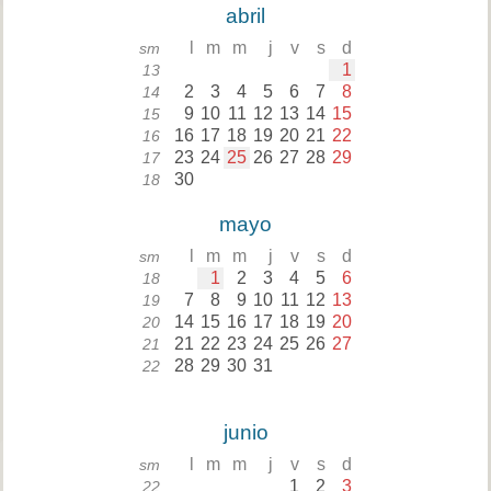
abril
l
m
m
j
v
s
d
sm
1
13
2
3
4
5
6
7
8
14
9
10
11
12
13
14
15
15
16
17
18
19
20
21
22
16
23
24
25
26
27
28
29
17
30
18
mayo
l
m
m
j
v
s
d
sm
1
2
3
4
5
6
18
7
8
9
10
11
12
13
19
14
15
16
17
18
19
20
20
21
22
23
24
25
26
27
21
28
29
30
31
22
junio
l
m
m
j
v
s
d
sm
1
2
3
22