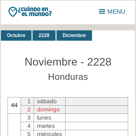
MENU
Octubre
2228
Diciembre
Noviembre - 2228
Honduras
1
sábado
44
2
domingo
3
lunes
4
martes
5
miércoles