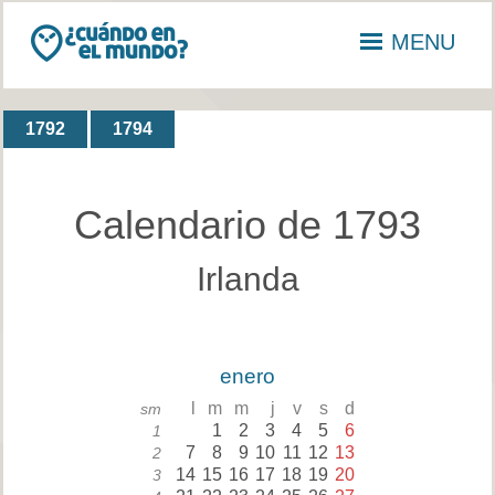
MENU
1792
1794
Calendario de 1793
Irlanda
enero
l
m
m
j
v
s
d
sm
1
2
3
4
5
6
1
7
8
9
10
11
12
13
2
14
15
16
17
18
19
20
3