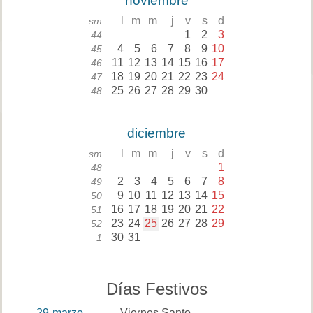
noviembre
l
m
m
j
v
s
d
sm
1
2
3
44
4
5
6
7
8
9
10
45
11
12
13
14
15
16
17
46
18
19
20
21
22
23
24
47
25
26
27
28
29
30
48
diciembre
l
m
m
j
v
s
d
sm
1
48
2
3
4
5
6
7
8
49
9
10
11
12
13
14
15
50
16
17
18
19
20
21
22
51
23
24
25
26
27
28
29
52
30
31
1
Días Festivos
29
marzo
Viernes Santo