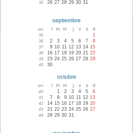
26
27
28
29
30
31
35
septiembre
l
m
m
j
v
s
d
sm
1
35
2
3
4
5
6
7
8
36
9
10
11
12
13
14
15
37
16
17
18
19
20
21
22
38
23
24
25
26
27
28
29
39
30
40
octubre
l
m
m
j
v
s
d
sm
1
2
3
4
5
6
40
7
8
9
10
11
12
13
41
14
15
16
17
18
19
20
42
21
22
23
24
25
26
27
43
28
29
30
31
44