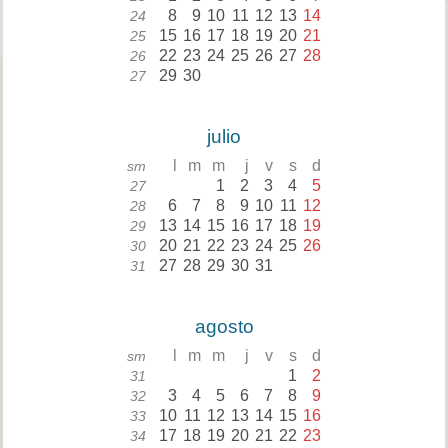
8
9
10
11
12
13
14
24
15
16
17
18
19
20
21
25
22
23
24
25
26
27
28
26
29
30
27
julio
l
m
m
j
v
s
d
sm
1
2
3
4
5
27
6
7
8
9
10
11
12
28
13
14
15
16
17
18
19
29
20
21
22
23
24
25
26
30
27
28
29
30
31
31
agosto
l
m
m
j
v
s
d
sm
1
2
31
3
4
5
6
7
8
9
32
10
11
12
13
14
15
16
33
17
18
19
20
21
22
23
34