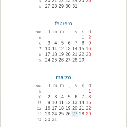
20
21
22
23
24
25
26
4
27
28
29
30
31
5
febrero
l
m
m
j
v
s
d
sm
1
2
5
3
4
5
6
7
8
9
6
10
11
12
13
14
15
16
7
17
18
19
20
21
22
23
8
24
25
26
27
28
29
9
marzo
l
m
m
j
v
s
d
sm
1
9
2
3
4
5
6
7
8
10
9
10
11
12
13
14
15
11
16
17
18
19
20
21
22
12
23
24
25
26
27
28
29
13
30
31
14