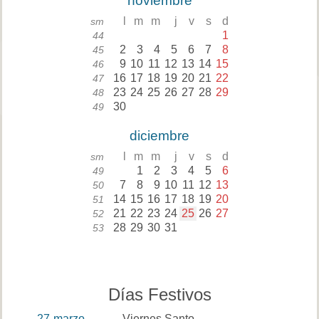
noviembre
l
m
m
j
v
s
d
sm
1
44
2
3
4
5
6
7
8
45
9
10
11
12
13
14
15
46
16
17
18
19
20
21
22
47
23
24
25
26
27
28
29
48
30
49
diciembre
l
m
m
j
v
s
d
sm
1
2
3
4
5
6
49
7
8
9
10
11
12
13
50
14
15
16
17
18
19
20
51
21
22
23
24
25
26
27
52
28
29
30
31
53
Días Festivos
27
marzo
Viernes Santo