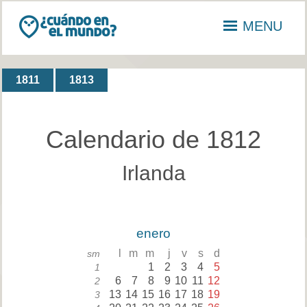
MENU
1811
1813
Calendario de 1812
Irlanda
enero
l
m
m
j
v
s
d
sm
1
2
3
4
5
1
6
7
8
9
10
11
12
2
13
14
15
16
17
18
19
3