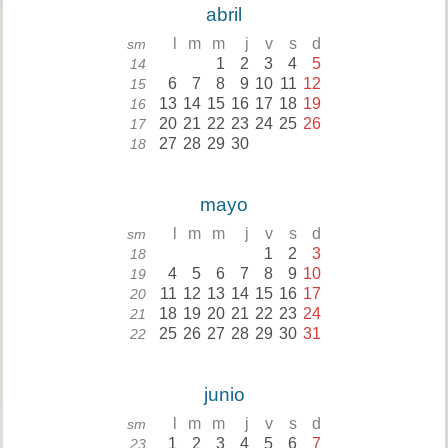
abril
l
m
m
j
v
s
d
sm
1
2
3
4
5
14
6
7
8
9
10
11
12
15
13
14
15
16
17
18
19
16
20
21
22
23
24
25
26
17
27
28
29
30
18
mayo
l
m
m
j
v
s
d
sm
1
2
3
18
4
5
6
7
8
9
10
19
11
12
13
14
15
16
17
20
18
19
20
21
22
23
24
21
25
26
27
28
29
30
31
22
junio
l
m
m
j
v
s
d
sm
1
2
3
4
5
6
7
23