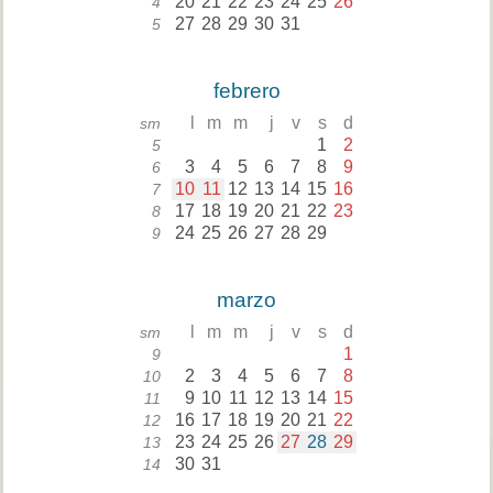
20
21
22
23
24
25
26
4
27
28
29
30
31
5
febrero
l
m
m
j
v
s
d
sm
1
2
5
3
4
5
6
7
8
9
6
10
11
12
13
14
15
16
7
17
18
19
20
21
22
23
8
24
25
26
27
28
29
9
marzo
l
m
m
j
v
s
d
sm
1
9
2
3
4
5
6
7
8
10
9
10
11
12
13
14
15
11
16
17
18
19
20
21
22
12
23
24
25
26
27
28
29
13
30
31
14