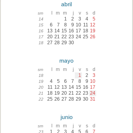
abril
l
m
m
j
v
s
d
sm
1
2
3
4
5
14
6
7
8
9
10
11
12
15
13
14
15
16
17
18
19
16
20
21
22
23
24
25
26
17
27
28
29
30
18
mayo
l
m
m
j
v
s
d
sm
1
2
3
18
4
5
6
7
8
9
10
19
11
12
13
14
15
16
17
20
18
19
20
21
22
23
24
21
25
26
27
28
29
30
31
22
junio
l
m
m
j
v
s
d
sm
1
2
3
4
5
6
7
23