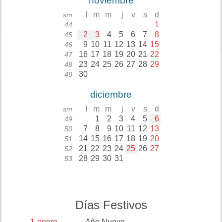
noviembre
l
m
m
j
v
s
d
sm
1
44
2
3
4
5
6
7
8
45
9
10
11
12
13
14
15
46
16
17
18
19
20
21
22
47
23
24
25
26
27
28
29
48
30
49
diciembre
l
m
m
j
v
s
d
sm
1
2
3
4
5
6
49
7
8
9
10
11
12
13
50
14
15
16
17
18
19
20
51
21
22
23
24
25
26
27
52
28
29
30
31
53
Días Festivos
1
enero
Año Nuevo