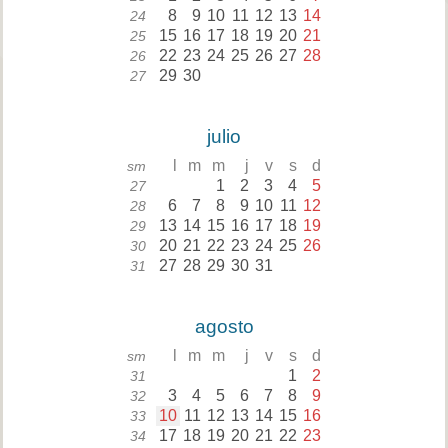
8
9
10
11
12
13
14
24
15
16
17
18
19
20
21
25
22
23
24
25
26
27
28
26
29
30
27
julio
l
m
m
j
v
s
d
sm
1
2
3
4
5
27
6
7
8
9
10
11
12
28
13
14
15
16
17
18
19
29
20
21
22
23
24
25
26
30
27
28
29
30
31
31
agosto
l
m
m
j
v
s
d
sm
1
2
31
3
4
5
6
7
8
9
32
10
11
12
13
14
15
16
33
17
18
19
20
21
22
23
34