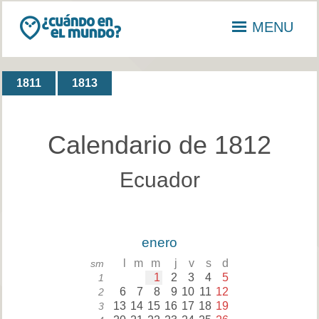
MENU
1811
1813
Calendario de 1812
Ecuador
enero
l
m
m
j
v
s
d
sm
1
2
3
4
5
1
6
7
8
9
10
11
12
2
13
14
15
16
17
18
19
3