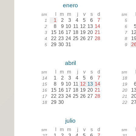
enero
l
m
m
j
v
s
d
sm
sm
1
2
3
4
5
6
7
1
5
8
9
10
11
12
13
14
2
6
15
16
17
18
19
20
21
1
3
7
22
23
24
25
26
27
28
1
4
8
29
30
31
2
5
9
abril
l
m
m
j
v
s
d
sm
sm
1
2
3
4
5
6
7
14
18
8
9
10
11
12
13
14
15
19
15
16
17
18
19
20
21
1
16
20
22
23
24
25
26
27
28
2
17
21
29
30
2
18
22
julio
l
m
m
j
v
s
d
sm
sm
1
2
3
4
5
6
7
27
31