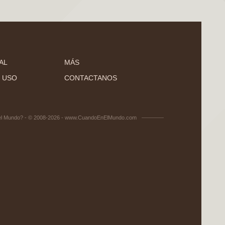
AL
MÁS
 USO
CONTACTANOS
el Mundo? - © 2008-2026 - www.CuandoEnElMundo.com