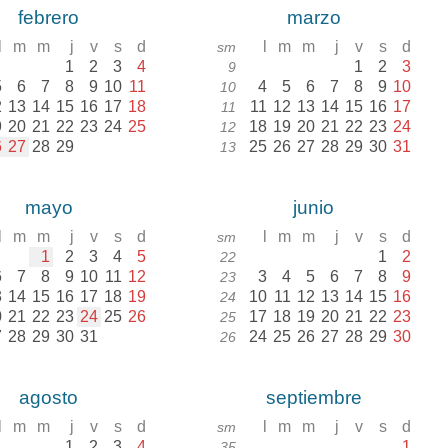
febrero
marzo
l
m
m
j
v
s
d
l
m
m
j
v
s
d
sm
1
2
3
4
1
2
3
9
5
6
7
8
9
10
11
4
5
6
7
8
9
10
10
2
13
14
15
16
17
18
11
12
13
14
15
16
17
11
9
20
21
22
23
24
25
18
19
20
21
22
23
24
12
6
27
28
29
25
26
27
28
29
30
31
13
mayo
junio
l
m
m
j
v
s
d
l
m
m
j
v
s
d
sm
1
2
3
4
5
1
2
22
6
7
8
9
10
11
12
3
4
5
6
7
8
9
23
3
14
15
16
17
18
19
10
11
12
13
14
15
16
24
0
21
22
23
24
25
26
17
18
19
20
21
22
23
25
7
28
29
30
31
24
25
26
27
28
29
30
26
agosto
septiembre
l
m
m
j
v
s
d
l
m
m
j
v
s
d
sm
1
2
3
4
1
35