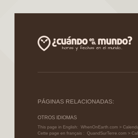
PÁGINAS RELACIONADAS:
OTROS IDIOMAS
This page in English:
WhenOnEarth.com > Calendar
Cette page en français :
QuandSurTerre.com > Cale