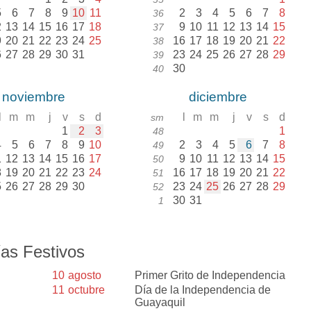
5
6
7
8
9
10
11
2
3
4
5
6
7
8
36
2
13
14
15
16
17
18
9
10
11
12
13
14
15
37
9
20
21
22
23
24
25
16
17
18
19
20
21
22
38
6
27
28
29
30
31
23
24
25
26
27
28
29
39
30
40
noviembre
diciembre
l
m
m
j
v
s
d
l
m
m
j
v
s
d
sm
1
2
3
1
48
4
5
6
7
8
9
10
2
3
4
5
6
7
8
49
1
12
13
14
15
16
17
9
10
11
12
13
14
15
50
8
19
20
21
22
23
24
16
17
18
19
20
21
22
51
5
26
27
28
29
30
23
24
25
26
27
28
29
52
30
31
1
as Festivos
10
agosto
Primer Grito de Independencia
11
octubre
Día de la Independencia de
Guayaquil