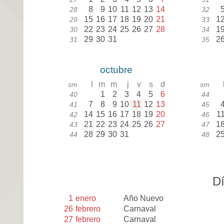
8
9
10
11
12
13
14
28
32
15
16
17
18
19
20
21
1
29
33
22
23
24
25
26
27
28
1
30
34
29
30
31
2
31
35
octubre
l
m
m
j
v
s
d
sm
sm
1
2
3
4
5
6
40
44
7
8
9
10
11
12
13
41
45
14
15
16
17
18
19
20
1
42
46
21
22
23
24
25
26
27
1
43
47
28
29
30
31
2
44
48
Dí
1
enero
Año Nuevo
26
febrero
Carnaval
27
febrero
Carnaval