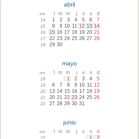
abril
l
m
m
j
v
s
d
sm
1
2
3
4
5
6
7
14
8
9
10
11
12
13
14
15
15
16
17
18
19
20
21
16
22
23
24
25
26
27
28
17
29
30
18
mayo
l
m
m
j
v
s
d
sm
1
2
3
4
5
18
6
7
8
9
10
11
12
19
13
14
15
16
17
18
19
20
20
21
22
23
24
25
26
21
27
28
29
30
31
22
junio
l
m
m
j
v
s
d
sm
1
2
22