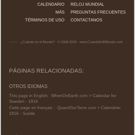
CALENDARIO
RELOJ MUNDIAL
MÁS
PREGUNTAS FRECUENTES
TÉRMINOS DE USO
CONTACTANOS
¿Cuándo en el Mundo? - © 2008-2026 - www.CuandoEnElMundo.com
PÁGINAS RELACIONADAS:
OTROS IDIOMAS
This page in English:
WhenOnEarth.com > Calendar for
Sweden - 1816
Cette page en français :
QuandSurTerre.com > Calendrier
1816 - Suède