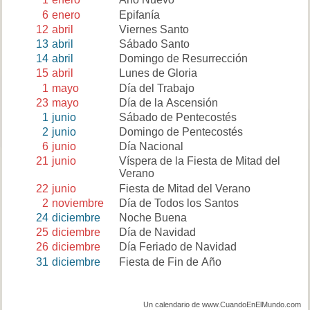
6
enero
Epifanía
12
abril
Viernes Santo
13
abril
Sábado Santo
14
abril
Domingo de Resurrección
15
abril
Lunes de Gloria
1
mayo
Día del Trabajo
23
mayo
Día de la Ascensión
1
junio
Sábado de Pentecostés
2
junio
Domingo de Pentecostés
6
junio
Día Nacional
21
junio
Víspera de la Fiesta de Mitad del
Verano
22
junio
Fiesta de Mitad del Verano
2
noviembre
Día de Todos los Santos
24
diciembre
Noche Buena
25
diciembre
Día de Navidad
26
diciembre
Día Feriado de Navidad
31
diciembre
Fiesta de Fin de Año
Un calendario de www.CuandoEnElMundo.com