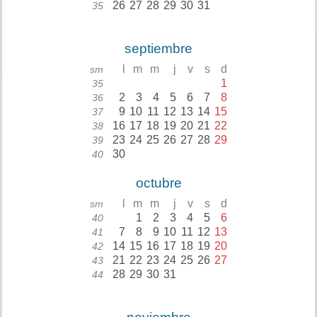
26
27
28
29
30
31
35
septiembre
l
m
m
j
v
s
d
sm
1
35
2
3
4
5
6
7
8
36
9
10
11
12
13
14
15
37
16
17
18
19
20
21
22
38
23
24
25
26
27
28
29
39
30
40
octubre
l
m
m
j
v
s
d
sm
1
2
3
4
5
6
40
7
8
9
10
11
12
13
41
14
15
16
17
18
19
20
42
21
22
23
24
25
26
27
43
28
29
30
31
44