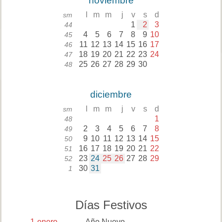
noviembre
l
m
m
j
v
s
d
sm
1
2
3
44
4
5
6
7
8
9
10
45
11
12
13
14
15
16
17
46
18
19
20
21
22
23
24
47
25
26
27
28
29
30
48
diciembre
l
m
m
j
v
s
d
sm
1
48
2
3
4
5
6
7
8
49
9
10
11
12
13
14
15
50
16
17
18
19
20
21
22
51
23
24
25
26
27
28
29
52
30
31
1
Días Festivos
1
enero
Año Nuevo