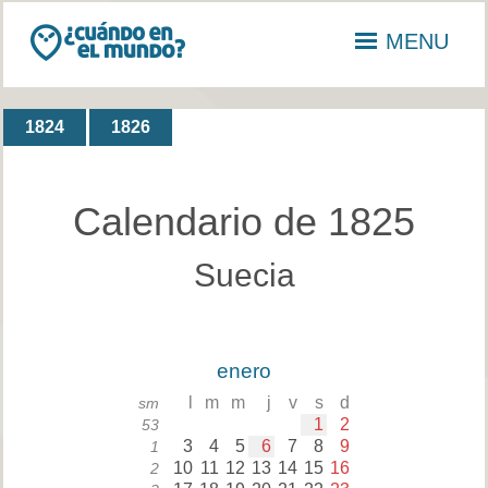
MENU
1824
1826
Calendario de 1825
Suecia
enero
l
m
m
j
v
s
d
sm
1
2
53
3
4
5
6
7
8
9
1
10
11
12
13
14
15
16
2