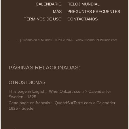
CALENDARIO
RELOJ MUNDIAL
MÁS
PREGUNTAS FRECUENTES
TÉRMINOS DE USO
CONTACTANOS
¿Cuándo en el Mundo? - © 2008-2026 - www.CuandoEnElMundo.com
PÁGINAS RELACIONADAS:
OTROS IDIOMAS
This page in English:
WhenOnEarth.com > Calendar for
Sweden - 1825
Cette page en français :
QuandSurTerre.com > Calendrier
1825 - Suède