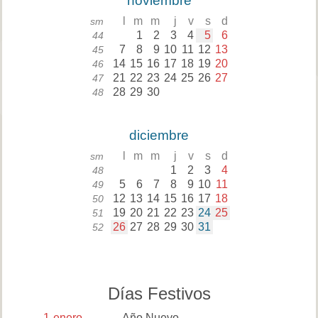
noviembre
l
m
m
j
v
s
d
sm
1
2
3
4
5
6
44
7
8
9
10
11
12
13
45
14
15
16
17
18
19
20
46
21
22
23
24
25
26
27
47
28
29
30
48
diciembre
l
m
m
j
v
s
d
sm
1
2
3
4
48
5
6
7
8
9
10
11
49
12
13
14
15
16
17
18
50
19
20
21
22
23
24
25
51
26
27
28
29
30
31
52
Días Festivos
1
enero
Año Nuevo