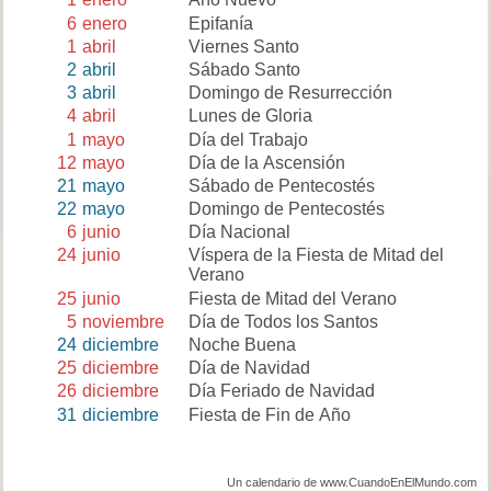
6
enero
Epifanía
1
abril
Viernes Santo
2
abril
Sábado Santo
3
abril
Domingo de Resurrección
4
abril
Lunes de Gloria
1
mayo
Día del Trabajo
12
mayo
Día de la Ascensión
21
mayo
Sábado de Pentecostés
22
mayo
Domingo de Pentecostés
6
junio
Día Nacional
24
junio
Víspera de la Fiesta de Mitad del
Verano
25
junio
Fiesta de Mitad del Verano
5
noviembre
Día de Todos los Santos
24
diciembre
Noche Buena
25
diciembre
Día de Navidad
26
diciembre
Día Feriado de Navidad
31
diciembre
Fiesta de Fin de Año
Un calendario de www.CuandoEnElMundo.com