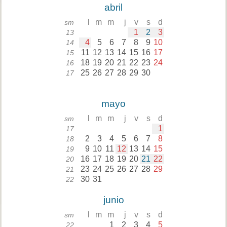
abril
l
m
m
j
v
s
d
sm
1
2
3
13
4
5
6
7
8
9
10
14
11
12
13
14
15
16
17
15
18
19
20
21
22
23
24
16
25
26
27
28
29
30
17
mayo
l
m
m
j
v
s
d
sm
1
17
2
3
4
5
6
7
8
18
9
10
11
12
13
14
15
19
16
17
18
19
20
21
22
20
23
24
25
26
27
28
29
21
30
31
22
junio
l
m
m
j
v
s
d
sm
1
2
3
4
5
22