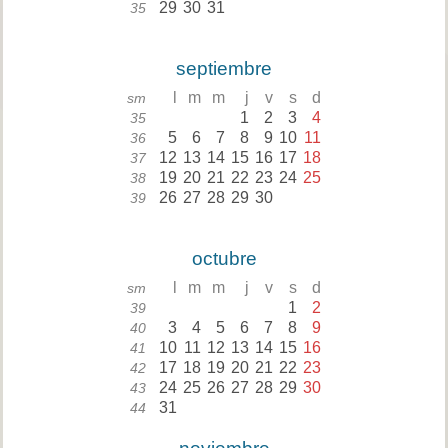
29
30
31
35
septiembre
l
m
m
j
v
s
d
sm
1
2
3
4
35
5
6
7
8
9
10
11
36
12
13
14
15
16
17
18
37
19
20
21
22
23
24
25
38
26
27
28
29
30
39
octubre
l
m
m
j
v
s
d
sm
1
2
39
3
4
5
6
7
8
9
40
10
11
12
13
14
15
16
41
17
18
19
20
21
22
23
42
24
25
26
27
28
29
30
43
31
44