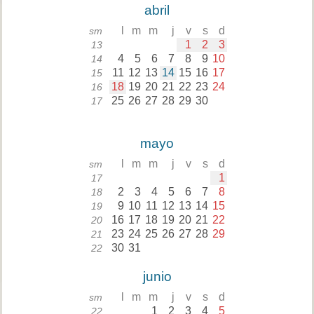
abril
l
m
m
j
v
s
d
sm
1
2
3
13
4
5
6
7
8
9
10
14
11
12
13
14
15
16
17
15
18
19
20
21
22
23
24
16
25
26
27
28
29
30
17
mayo
l
m
m
j
v
s
d
sm
1
17
2
3
4
5
6
7
8
18
9
10
11
12
13
14
15
19
16
17
18
19
20
21
22
20
23
24
25
26
27
28
29
21
30
31
22
junio
l
m
m
j
v
s
d
sm
1
2
3
4
5
22