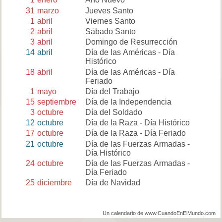
31
marzo
Jueves Santo
1
abril
Viernes Santo
2
abril
Sábado Santo
3
abril
Domingo de Resurrección
14
abril
Día de las Américas - Día
Histórico
18
abril
Día de las Américas - Día
Feriado
1
mayo
Día del Trabajo
15
septiembre
Día de la Independencia
3
octubre
Día del Soldado
12
octubre
Día de la Raza - Día Histórico
17
octubre
Día de la Raza - Día Feriado
21
octubre
Día de las Fuerzas Armadas -
Día Histórico
24
octubre
Día de las Fuerzas Armadas -
Día Feriado
25
diciembre
Día de Navidad
Un calendario de www.CuandoEnElMundo.com