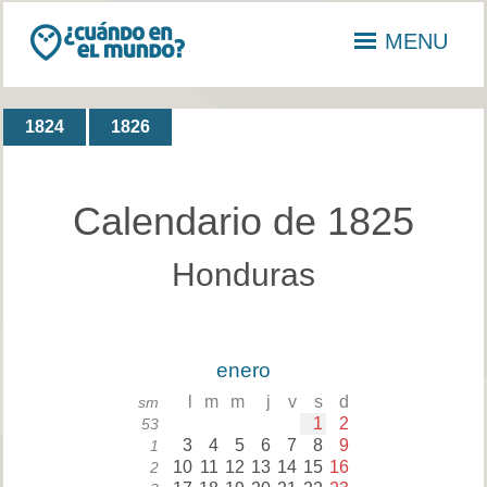
MENU
1824
1826
Calendario de 1825
Honduras
enero
l
m
m
j
v
s
d
sm
1
2
53
3
4
5
6
7
8
9
1
10
11
12
13
14
15
16
2