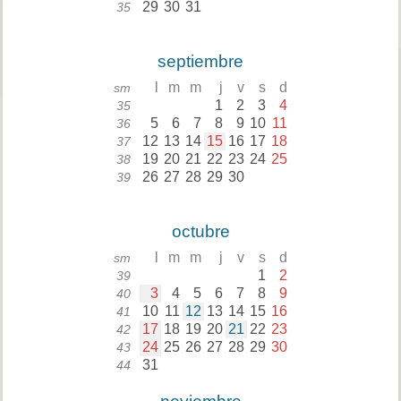
29
30
31
35
septiembre
l
m
m
j
v
s
d
sm
1
2
3
4
35
5
6
7
8
9
10
11
36
12
13
14
15
16
17
18
37
19
20
21
22
23
24
25
38
26
27
28
29
30
39
octubre
l
m
m
j
v
s
d
sm
1
2
39
3
4
5
6
7
8
9
40
10
11
12
13
14
15
16
41
17
18
19
20
21
22
23
42
24
25
26
27
28
29
30
43
31
44