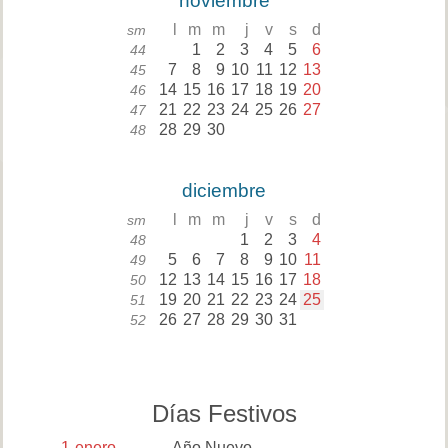
noviembre
l
m
m
j
v
s
d
sm
1
2
3
4
5
6
44
7
8
9
10
11
12
13
45
14
15
16
17
18
19
20
46
21
22
23
24
25
26
27
47
28
29
30
48
diciembre
l
m
m
j
v
s
d
sm
1
2
3
4
48
5
6
7
8
9
10
11
49
12
13
14
15
16
17
18
50
19
20
21
22
23
24
25
51
26
27
28
29
30
31
52
Días Festivos
1
enero
Año Nuevo