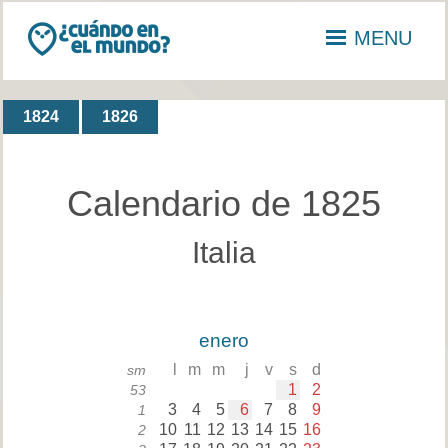
MENU
1824
1826
Calendario de 1825
Italia
enero
l
m
m
j
v
s
d
sm
1
2
53
3
4
5
6
7
8
9
1
10
11
12
13
14
15
16
2