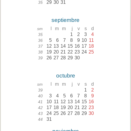
29
30
31
35
septiembre
l
m
m
j
v
s
d
sm
1
2
3
4
35
5
6
7
8
9
10
11
36
12
13
14
15
16
17
18
37
19
20
21
22
23
24
25
38
26
27
28
29
30
39
octubre
l
m
m
j
v
s
d
sm
1
2
39
3
4
5
6
7
8
9
40
10
11
12
13
14
15
16
41
17
18
19
20
21
22
23
42
24
25
26
27
28
29
30
43
31
44