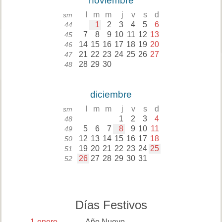
noviembre
l
m
m
j
v
s
d
sm
1
2
3
4
5
6
44
7
8
9
10
11
12
13
45
14
15
16
17
18
19
20
46
21
22
23
24
25
26
27
47
28
29
30
48
diciembre
l
m
m
j
v
s
d
sm
1
2
3
4
48
5
6
7
8
9
10
11
49
12
13
14
15
16
17
18
50
19
20
21
22
23
24
25
51
26
27
28
29
30
31
52
Días Festivos
1
enero
Año Nuevo