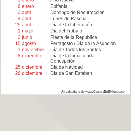
6
enero
Epifanía
3
abril
Domingo de Resurrección
4
abril
Lunes de Pascua
25
abril
Día de la Liberación
1
mayo
Día del Trabajo
2
junio
Fiesta de la República
15
agosto
Ferragosto / Día de la Asunción
1
noviembre
Día de Todos los Santos
8
diciembre
Día de la Inmaculada
Concepción
25
diciembre
Día de Navidad
26
diciembre
Día de San Esteban
Un calendario de www.CuandoEnElMundo.com