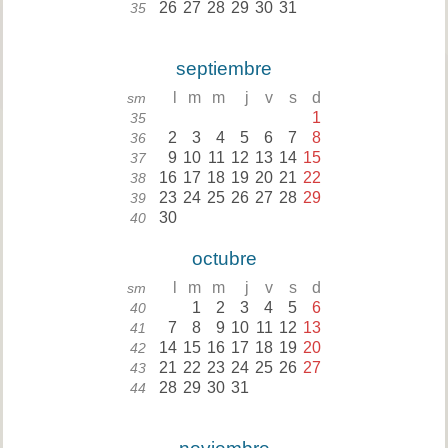
26
27
28
29
30
31
35
septiembre
l
m
m
j
v
s
d
sm
1
35
2
3
4
5
6
7
8
36
9
10
11
12
13
14
15
37
16
17
18
19
20
21
22
38
23
24
25
26
27
28
29
39
30
40
octubre
l
m
m
j
v
s
d
sm
1
2
3
4
5
6
40
7
8
9
10
11
12
13
41
14
15
16
17
18
19
20
42
21
22
23
24
25
26
27
43
28
29
30
31
44