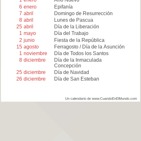
6
enero
Epifanía
7
abril
Domingo de Resurrección
8
abril
Lunes de Pascua
25
abril
Día de la Liberación
1
mayo
Día del Trabajo
2
junio
Fiesta de la República
15
agosto
Ferragosto / Día de la Asunción
1
noviembre
Día de Todos los Santos
8
diciembre
Día de la Inmaculada
Concepción
25
diciembre
Día de Navidad
26
diciembre
Día de San Esteban
Un calendario de www.CuandoEnElMundo.com