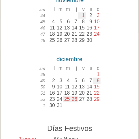
noviembre
l
m
m
j
v
s
d
sm
1
2
3
44
4
5
6
7
8
9
10
45
11
12
13
14
15
16
17
46
18
19
20
21
22
23
24
47
25
26
27
28
29
30
48
diciembre
l
m
m
j
v
s
d
sm
1
48
2
3
4
5
6
7
8
49
9
10
11
12
13
14
15
50
16
17
18
19
20
21
22
51
23
24
25
26
27
28
29
52
30
31
1
Días Festivos
1
enero
Año Nuevo