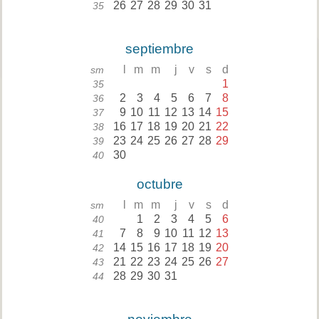
26
27
28
29
30
31
35
septiembre
l
m
m
j
v
s
d
sm
1
35
2
3
4
5
6
7
8
36
9
10
11
12
13
14
15
37
16
17
18
19
20
21
22
38
23
24
25
26
27
28
29
39
30
40
octubre
l
m
m
j
v
s
d
sm
1
2
3
4
5
6
40
7
8
9
10
11
12
13
41
14
15
16
17
18
19
20
42
21
22
23
24
25
26
27
43
28
29
30
31
44