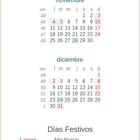
noviembre
l
m
m
j
v
s
d
sm
1
2
3
44
4
5
6
7
8
9
10
45
11
12
13
14
15
16
17
46
18
19
20
21
22
23
24
47
25
26
27
28
29
30
48
diciembre
l
m
m
j
v
s
d
sm
1
48
2
3
4
5
6
7
8
49
9
10
11
12
13
14
15
50
16
17
18
19
20
21
22
51
23
24
25
26
27
28
29
52
30
31
1
Días Festivos
1
enero
Año Nuevo