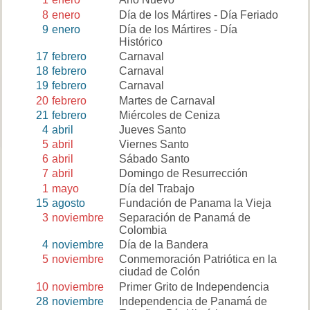
8
enero
Día de los Mártires - Día Feriado
9
enero
Día de los Mártires - Día
Histórico
17
febrero
Carnaval
18
febrero
Carnaval
19
febrero
Carnaval
20
febrero
Martes de Carnaval
21
febrero
Miércoles de Ceniza
4
abril
Jueves Santo
5
abril
Viernes Santo
6
abril
Sábado Santo
7
abril
Domingo de Resurrección
1
mayo
Día del Trabajo
15
agosto
Fundación de Panama la Vieja
3
noviembre
Separación de Panamá de
Colombia
4
noviembre
Día de la Bandera
5
noviembre
Conmemoración Patriótica en la
ciudad de Colón
10
noviembre
Primer Grito de Independencia
28
noviembre
Independencia de Panamá de