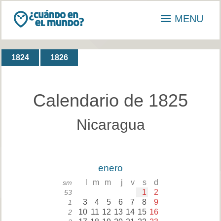
MENU
1824
1826
Calendario de 1825
Nicaragua
enero
l
m
m
j
v
s
d
sm
1
2
53
3
4
5
6
7
8
9
1
10
11
12
13
14
15
16
2