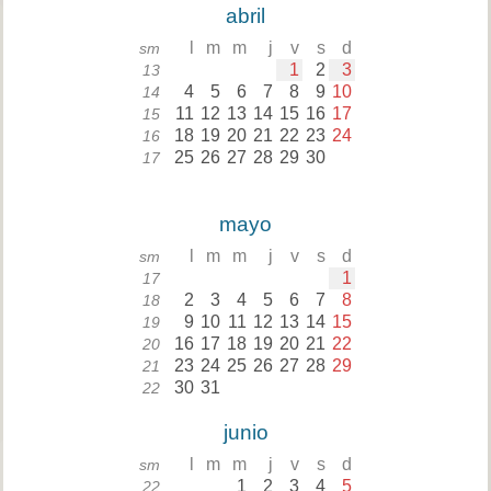
abril
l
m
m
j
v
s
d
sm
1
2
3
13
4
5
6
7
8
9
10
14
11
12
13
14
15
16
17
15
18
19
20
21
22
23
24
16
25
26
27
28
29
30
17
mayo
l
m
m
j
v
s
d
sm
1
17
2
3
4
5
6
7
8
18
9
10
11
12
13
14
15
19
16
17
18
19
20
21
22
20
23
24
25
26
27
28
29
21
30
31
22
junio
l
m
m
j
v
s
d
sm
1
2
3
4
5
22