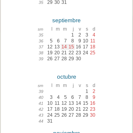
29
30
31
35
septiembre
l
m
m
j
v
s
d
sm
1
2
3
4
35
5
6
7
8
9
10
11
36
12
13
14
15
16
17
18
37
19
20
21
22
23
24
25
38
26
27
28
29
30
39
octubre
l
m
m
j
v
s
d
sm
1
2
39
3
4
5
6
7
8
9
40
10
11
12
13
14
15
16
41
17
18
19
20
21
22
23
42
24
25
26
27
28
29
30
43
31
44