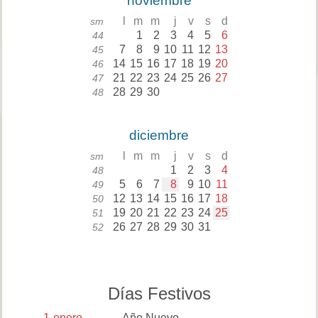
noviembre
l
m
m
j
v
s
d
sm
1
2
3
4
5
6
44
7
8
9
10
11
12
13
45
14
15
16
17
18
19
20
46
21
22
23
24
25
26
27
47
28
29
30
48
diciembre
l
m
m
j
v
s
d
sm
1
2
3
4
48
5
6
7
8
9
10
11
49
12
13
14
15
16
17
18
50
19
20
21
22
23
24
25
51
26
27
28
29
30
31
52
Días Festivos
1
enero
Año Nuevo