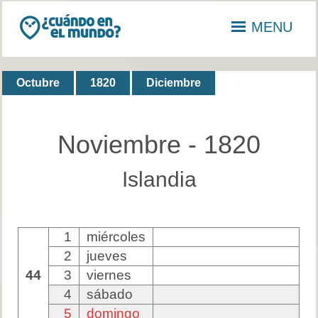
MENU
Octubre
1820
Diciembre
Noviembre - 1820
Islandia
1
miércoles
2
jueves
44
3
viernes
4
sábado
5
domingo