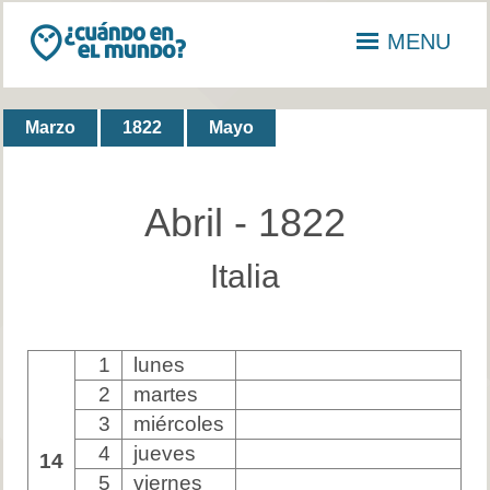
MENU
Marzo
1822
Mayo
Abril - 1822
Italia
1
lunes
2
martes
3
miércoles
4
jueves
14
5
viernes