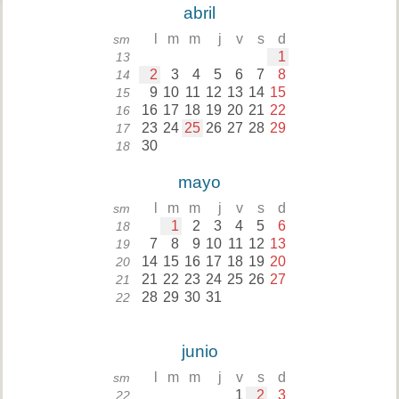
abril
l
m
m
j
v
s
d
sm
1
13
2
3
4
5
6
7
8
14
9
10
11
12
13
14
15
15
16
17
18
19
20
21
22
16
23
24
25
26
27
28
29
17
30
18
mayo
l
m
m
j
v
s
d
sm
1
2
3
4
5
6
18
7
8
9
10
11
12
13
19
14
15
16
17
18
19
20
20
21
22
23
24
25
26
27
21
28
29
30
31
22
junio
l
m
m
j
v
s
d
sm
1
2
3
22