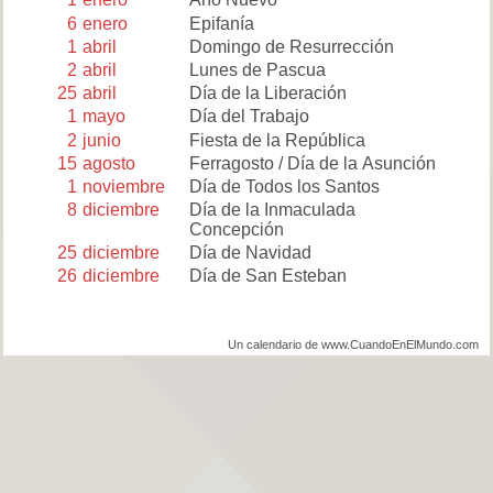
6
enero
Epifanía
1
abril
Domingo de Resurrección
2
abril
Lunes de Pascua
25
abril
Día de la Liberación
1
mayo
Día del Trabajo
2
junio
Fiesta de la República
15
agosto
Ferragosto / Día de la Asunción
1
noviembre
Día de Todos los Santos
8
diciembre
Día de la Inmaculada
Concepción
25
diciembre
Día de Navidad
26
diciembre
Día de San Esteban
Un calendario de www.CuandoEnElMundo.com