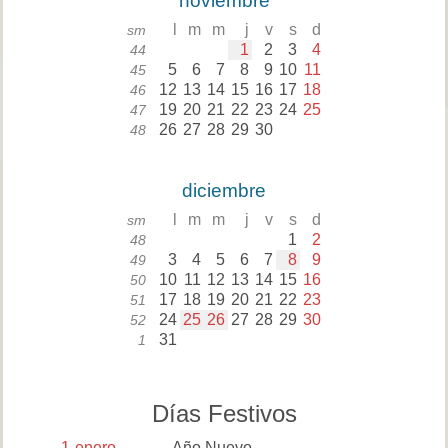
noviembre
l
m
m
j
v
s
d
sm
1
2
3
4
44
5
6
7
8
9
10
11
45
12
13
14
15
16
17
18
46
19
20
21
22
23
24
25
47
26
27
28
29
30
48
diciembre
l
m
m
j
v
s
d
sm
1
2
48
3
4
5
6
7
8
9
49
10
11
12
13
14
15
16
50
17
18
19
20
21
22
23
51
24
25
26
27
28
29
30
52
31
1
Días Festivos
1
enero
Año Nuevo