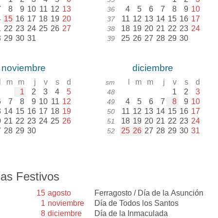
7
8
9
10
11
12
13
4
5
6
7
8
9
10
36
4
15
16
17
18
19
20
11
12
13
14
15
16
17
37
1
22
23
24
25
26
27
18
19
20
21
22
23
24
38
8
29
30
31
25
26
27
28
29
30
39
noviembre
diciembre
l
m
m
j
v
s
d
l
m
m
j
v
s
d
sm
1
2
3
4
5
1
2
3
48
6
7
8
9
10
11
12
4
5
6
7
8
9
10
49
3
14
15
16
17
18
19
11
12
13
14
15
16
17
50
0
21
22
23
24
25
26
18
19
20
21
22
23
24
51
7
28
29
30
25
26
27
28
29
30
31
52
as Festivos
15
agosto
Ferragosto / Día de la Asunción
1
noviembre
Día de Todos los Santos
8
diciembre
Día de la Inmaculada