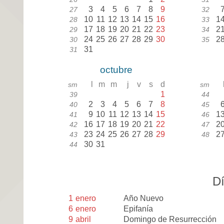
3
4
5
6
7
8
9
27
32
10
11
12
13
14
15
16
1
28
33
17
18
19
20
21
22
23
2
29
34
24
25
26
27
28
29
30
2
30
35
31
31
octubre
l
m
m
j
v
s
d
sm
sm
1
39
44
2
3
4
5
6
7
8
40
45
9
10
11
12
13
14
15
1
41
46
16
17
18
19
20
21
22
2
42
47
23
24
25
26
27
28
29
2
43
48
30
31
44
Dí
1
enero
Año Nuevo
6
enero
Epifanía
9
abril
Domingo de Resurrección