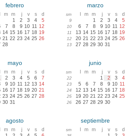
febrero
marzo
l
m
m
j
v
s
d
l
m
m
j
v
s
d
sm
1
2
3
4
5
1
2
3
4
5
9
6
7
8
9
10
11
12
6
7
8
9
10
11
12
10
3
14
15
16
17
18
19
13
14
15
16
17
18
19
11
0
21
22
23
24
25
26
20
21
22
23
24
25
26
12
7
28
27
28
29
30
31
13
mayo
junio
l
m
m
j
v
s
d
l
m
m
j
v
s
d
sm
1
2
3
4
5
6
7
1
2
3
4
22
8
9
10
11
12
13
14
5
6
7
8
9
10
11
23
5
16
17
18
19
20
21
12
13
14
15
16
17
18
24
2
23
24
25
26
27
28
19
20
21
22
23
24
25
25
9
30
31
26
27
28
29
30
26
agosto
septiembre
l
m
m
j
v
s
d
l
m
m
j
v
s
d
sm
1
2
3
4
5
6
1
2
3
35