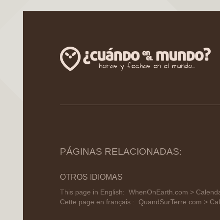
PÁGINAS RELACIONADAS:
OTROS IDIOMAS
This page in English:
WhenOnEarth.com > Calendar 
Cette page en français :
QuandSurTerre.com > Calen