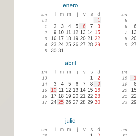
enero
l
m
m
j
v
s
d
sm
sm
1
52
5
2
3
4
5
6
7
8
1
6
9
10
11
12
13
14
15
1
2
7
16
17
18
19
20
21
22
2
3
8
23
24
25
26
27
28
29
2
4
9
30
31
5
abril
l
m
m
j
v
s
d
sm
sm
1
2
13
18
3
4
5
6
7
8
9
14
19
10
11
12
13
14
15
16
1
15
20
17
18
19
20
21
22
23
2
16
21
24
25
26
27
28
29
30
2
17
22
julio
l
m
m
j
v
s
d
sm
sm
1
2
26
31