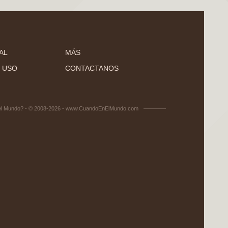
AL
MÁS
 USO
CONTACTANOS
el Mundo? - © 2008-2026 - www.CuandoEnElMundo.com