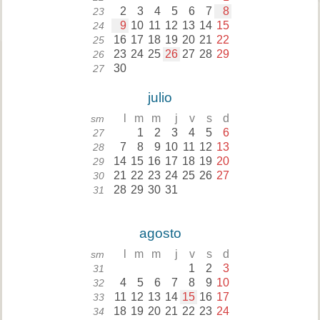
2
3
4
5
6
7
8
23
9
10
11
12
13
14
15
24
16
17
18
19
20
21
22
25
23
24
25
26
27
28
29
26
30
27
julio
l
m
m
j
v
s
d
sm
1
2
3
4
5
6
27
7
8
9
10
11
12
13
28
14
15
16
17
18
19
20
29
21
22
23
24
25
26
27
30
28
29
30
31
31
agosto
l
m
m
j
v
s
d
sm
1
2
3
31
4
5
6
7
8
9
10
32
11
12
13
14
15
16
17
33
18
19
20
21
22
23
24
34