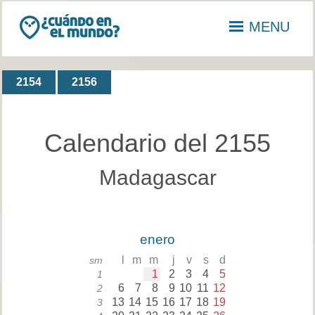
MENU
2154
2156
Calendario del 2155
Madagascar
enero
l
m
m
j
v
s
d
sm
1
2
3
4
5
1
6
7
8
9
10
11
12
2
13
14
15
16
17
18
19
3