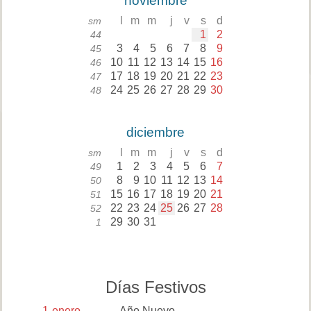
noviembre
l
m
m
j
v
s
d
sm
1
2
44
3
4
5
6
7
8
9
45
10
11
12
13
14
15
16
46
17
18
19
20
21
22
23
47
24
25
26
27
28
29
30
48
diciembre
l
m
m
j
v
s
d
sm
1
2
3
4
5
6
7
49
8
9
10
11
12
13
14
50
15
16
17
18
19
20
21
51
22
23
24
25
26
27
28
52
29
30
31
1
Días Festivos
1
enero
Año Nuevo