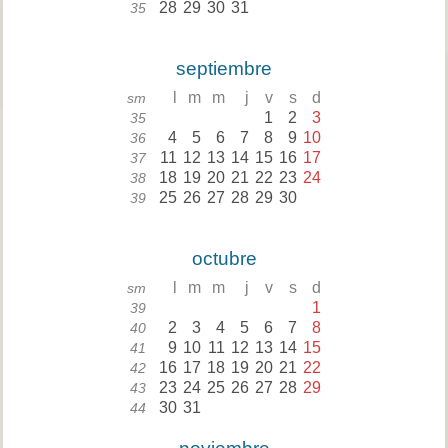
28
29
30
31
35
septiembre
l
m
m
j
v
s
d
sm
1
2
3
35
4
5
6
7
8
9
10
36
11
12
13
14
15
16
17
37
18
19
20
21
22
23
24
38
25
26
27
28
29
30
39
octubre
l
m
m
j
v
s
d
sm
1
39
2
3
4
5
6
7
8
40
9
10
11
12
13
14
15
41
16
17
18
19
20
21
22
42
23
24
25
26
27
28
29
43
30
31
44