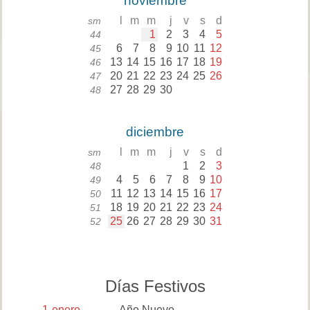
noviembre
l
m
m
j
v
s
d
sm
1
2
3
4
5
44
6
7
8
9
10
11
12
45
13
14
15
16
17
18
19
46
20
21
22
23
24
25
26
47
27
28
29
30
48
diciembre
l
m
m
j
v
s
d
sm
1
2
3
48
4
5
6
7
8
9
10
49
11
12
13
14
15
16
17
50
18
19
20
21
22
23
24
51
25
26
27
28
29
30
31
52
Días Festivos
1
enero
Año Nuevo