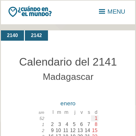
MENU
2140
2142
Calendario del 2141
Madagascar
enero
l
m
m
j
v
s
d
sm
1
52
2
3
4
5
6
7
8
1
9
10
11
12
13
14
15
2