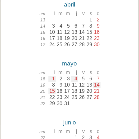
abril
l
m
m
j
v
s
d
sm
1
2
13
3
4
5
6
7
8
9
14
10
11
12
13
14
15
16
15
17
18
19
20
21
22
23
16
24
25
26
27
28
29
30
17
mayo
l
m
m
j
v
s
d
sm
1
2
3
4
5
6
7
18
8
9
10
11
12
13
14
19
15
16
17
18
19
20
21
20
22
23
24
25
26
27
28
21
29
30
31
22
junio
l
m
m
j
v
s
d
sm
1
2
3
4
22