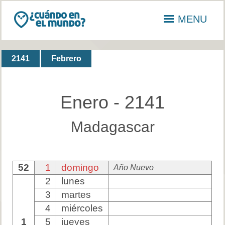
MENU
2141
Febrero
Enero - 2141
Madagascar
52
1
domingo
Año Nuevo
2
lunes
3
martes
4
miércoles
1
5
jueves