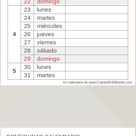
22
domingo
23
lunes
24
martes
25
miércoles
4
26
jueves
27
viernes
28
sábado
29
domingo
30
lunes
5
31
martes
Un calendario de www.CuandoEnElMundo.com