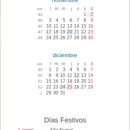
noviembre
l
m
m
j
v
s
d
sm
1
2
44
3
4
5
6
7
8
9
45
10
11
12
13
14
15
16
46
17
18
19
20
21
22
23
47
24
25
26
27
28
29
30
48
diciembre
l
m
m
j
v
s
d
sm
1
2
3
4
5
6
7
49
8
9
10
11
12
13
14
50
15
16
17
18
19
20
21
51
22
23
24
25
26
27
28
52
29
30
31
1
Días Festivos
1
enero
Año Nuevo