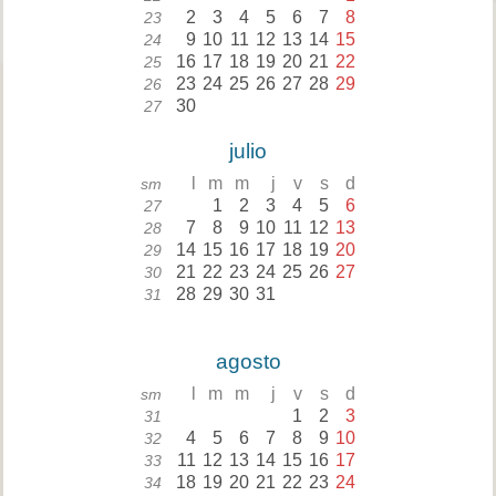
2
3
4
5
6
7
8
23
9
10
11
12
13
14
15
24
16
17
18
19
20
21
22
25
23
24
25
26
27
28
29
26
30
27
julio
l
m
m
j
v
s
d
sm
1
2
3
4
5
6
27
7
8
9
10
11
12
13
28
14
15
16
17
18
19
20
29
21
22
23
24
25
26
27
30
28
29
30
31
31
agosto
l
m
m
j
v
s
d
sm
1
2
3
31
4
5
6
7
8
9
10
32
11
12
13
14
15
16
17
33
18
19
20
21
22
23
24
34