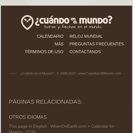
CALENDARIO
RELOJ MUNDIAL
MÁS
PREGUNTAS FRECUENTES
TÉRMINOS DE USO
CONTACTANOS
¿Cuándo en el Mundo? - © 2008-2026 - www.CuandoEnElMundo.com
PÁGINAS RELACIONADAS:
OTROS IDIOMAS
This page in English:
WhenOnEarth.com > Calendar for
Mexico - 2234