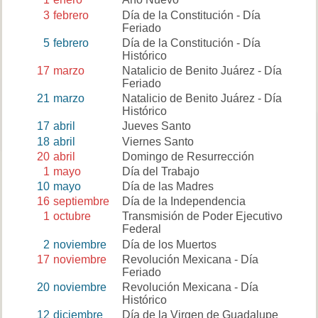
3
febrero
Día de la Constitución - Día
Feriado
5
febrero
Día de la Constitución - Día
Histórico
17
marzo
Natalicio de Benito Juárez - Día
Feriado
21
marzo
Natalicio de Benito Juárez - Día
Histórico
17
abril
Jueves Santo
18
abril
Viernes Santo
20
abril
Domingo de Resurrección
1
mayo
Día del Trabajo
10
mayo
Día de las Madres
16
septiembre
Día de la Independencia
1
octubre
Transmisión de Poder Ejecutivo
Federal
2
noviembre
Día de los Muertos
17
noviembre
Revolución Mexicana - Día
Feriado
20
noviembre
Revolución Mexicana - Día
Histórico
12
diciembre
Día de la Virgen de Guadalupe