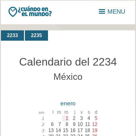
MENU
2233
2235
Calendario del 2234
México
enero
l
m
m
j
v
s
d
sm
1
2
3
4
5
1
6
7
8
9
10
11
12
2
13
14
15
16
17
18
19
3