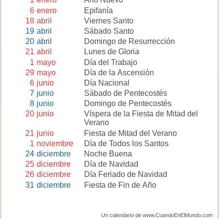
6
enero
Epifanía
18
abril
Viernes Santo
19
abril
Sábado Santo
20
abril
Domingo de Resurrección
21
abril
Lunes de Gloria
1
mayo
Día del Trabajo
29
mayo
Día de la Ascensión
6
junio
Día Nacional
7
junio
Sábado de Pentecostés
8
junio
Domingo de Pentecostés
20
junio
Víspera de la Fiesta de Mitad del
Verano
21
junio
Fiesta de Mitad del Verano
1
noviembre
Día de Todos los Santos
24
diciembre
Noche Buena
25
diciembre
Día de Navidad
26
diciembre
Día Feriado de Navidad
31
diciembre
Fiesta de Fin de Año
Un calendario de www.CuandoEnElMundo.com