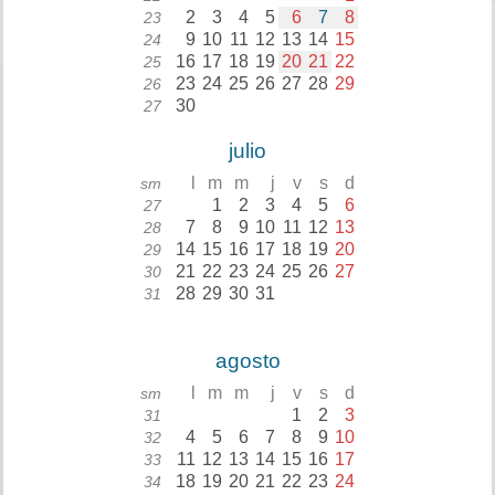
2
3
4
5
6
7
8
23
9
10
11
12
13
14
15
24
16
17
18
19
20
21
22
25
23
24
25
26
27
28
29
26
30
27
julio
l
m
m
j
v
s
d
sm
1
2
3
4
5
6
27
7
8
9
10
11
12
13
28
14
15
16
17
18
19
20
29
21
22
23
24
25
26
27
30
28
29
30
31
31
agosto
l
m
m
j
v
s
d
sm
1
2
3
31
4
5
6
7
8
9
10
32
11
12
13
14
15
16
17
33
18
19
20
21
22
23
24
34