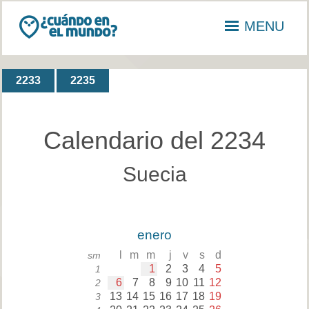
MENU
2233
2235
Calendario del 2234
Suecia
enero
l
m
m
j
v
s
d
sm
1
2
3
4
5
1
6
7
8
9
10
11
12
2
13
14
15
16
17
18
19
3