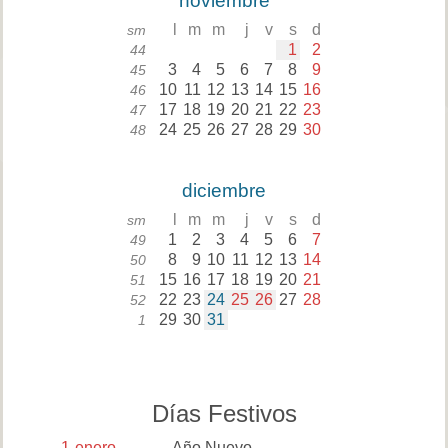
noviembre
l
m
m
j
v
s
d
sm
1
2
44
3
4
5
6
7
8
9
45
10
11
12
13
14
15
16
46
17
18
19
20
21
22
23
47
24
25
26
27
28
29
30
48
diciembre
l
m
m
j
v
s
d
sm
1
2
3
4
5
6
7
49
8
9
10
11
12
13
14
50
15
16
17
18
19
20
21
51
22
23
24
25
26
27
28
52
29
30
31
1
Días Festivos
1
enero
Año Nuevo