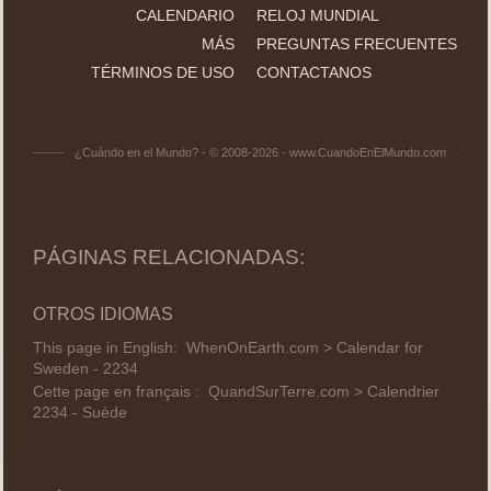
CALENDARIO
RELOJ MUNDIAL
MÁS
PREGUNTAS FRECUENTES
TÉRMINOS DE USO
CONTACTANOS
¿Cuándo en el Mundo? - © 2008-2026 - www.CuandoEnElMundo.com
PÁGINAS RELACIONADAS:
OTROS IDIOMAS
This page in English:
WhenOnEarth.com > Calendar for
Sweden - 2234
Cette page en français :
QuandSurTerre.com > Calendrier
2234 - Suède