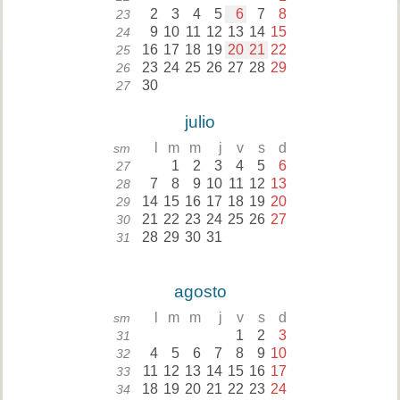
2
3
4
5
6
7
8
23
9
10
11
12
13
14
15
24
16
17
18
19
20
21
22
25
23
24
25
26
27
28
29
26
30
27
julio
l
m
m
j
v
s
d
sm
1
2
3
4
5
6
27
7
8
9
10
11
12
13
28
14
15
16
17
18
19
20
29
21
22
23
24
25
26
27
30
28
29
30
31
31
agosto
l
m
m
j
v
s
d
sm
1
2
3
31
4
5
6
7
8
9
10
32
11
12
13
14
15
16
17
33
18
19
20
21
22
23
24
34