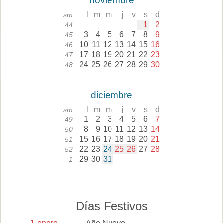
noviembre
l
m
m
j
v
s
d
sm
1
2
44
3
4
5
6
7
8
9
45
10
11
12
13
14
15
16
46
17
18
19
20
21
22
23
47
24
25
26
27
28
29
30
48
diciembre
l
m
m
j
v
s
d
sm
1
2
3
4
5
6
7
49
8
9
10
11
12
13
14
50
15
16
17
18
19
20
21
51
22
23
24
25
26
27
28
52
29
30
31
1
Días Festivos
1
enero
Año Nuevo