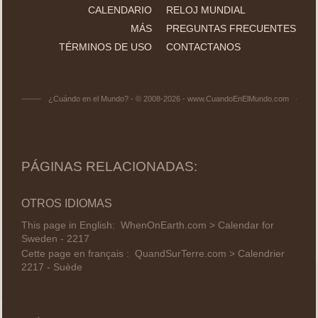
CALENDARIO
RELOJ MUNDIAL
MÁS
PREGUNTAS FRECUENTES
TÉRMINOS DE USO
CONTACTANOS
¿Cuándo en el Mundo? - © 2008-2026 - www.CuandoEnElMundo.com
PÁGINAS RELACIONADAS:
OTROS IDIOMAS
This page in English:
WhenOnEarth.com > Calendar for
Sweden - 2217
Cette page en français :
QuandSurTerre.com > Calendrier
2217 - Suède