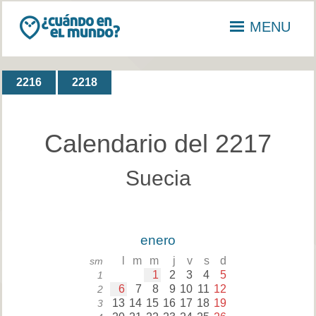
MENU
2216
2218
Calendario del 2217
Suecia
enero
l
m
m
j
v
s
d
sm
1
2
3
4
5
1
6
7
8
9
10
11
12
2
13
14
15
16
17
18
19
3