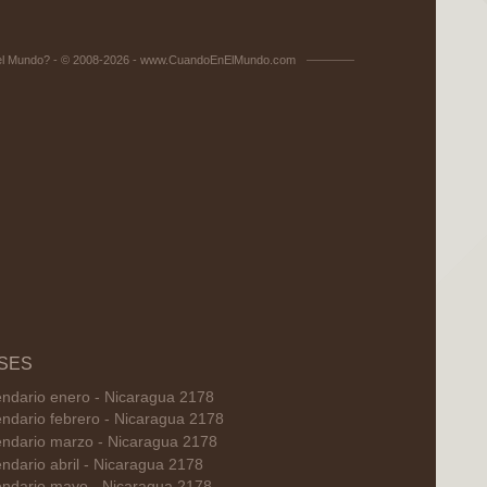
el Mundo? - © 2008-2026 - www.CuandoEnElMundo.com
SES
endario enero - Nicaragua 2178
ndario febrero - Nicaragua 2178
endario marzo - Nicaragua 2178
ndario abril - Nicaragua 2178
endario mayo - Nicaragua 2178