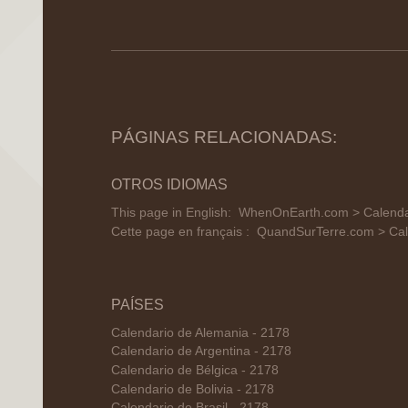
PÁGINAS RELACIONADAS:
OTROS IDIOMAS
This page in English:
WhenOnEarth.com > Calendar
Cette page en français :
QuandSurTerre.com > Cal
PAÍSES
Calendario de Alemania - 2178
Calendario de Argentina - 2178
Calendario de Bélgica - 2178
Calendario de Bolivia - 2178
Calendario de Brasil - 2178