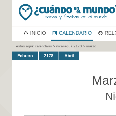
INICIO
CALENDARIO
REL
estás aqui:
calendario
>
nicaragua 2178
> marzo
Febrero
2178
Abril
Mar
Ni