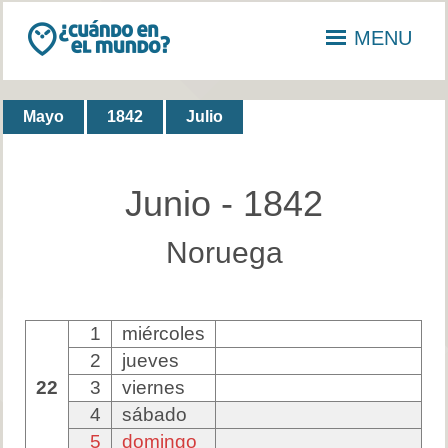
MENU
Mayo
1842
Julio
Junio - 1842
Noruega
1
miércoles
2
jueves
22
3
viernes
4
sábado
5
domingo