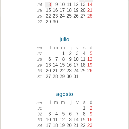
8
9
10
11
12
13
14
24
15
16
17
18
19
20
21
25
22
23
24
25
26
27
28
26
29
30
27
julio
l
m
m
j
v
s
d
sm
1
2
3
4
5
27
6
7
8
9
10
11
12
28
13
14
15
16
17
18
19
29
20
21
22
23
24
25
26
30
27
28
29
30
31
31
agosto
l
m
m
j
v
s
d
sm
1
2
31
3
4
5
6
7
8
9
32
10
11
12
13
14
15
16
33
17
18
19
20
21
22
23
34