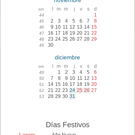
noviembre
l
m
m
j
v
s
d
sm
1
44
2
3
4
5
6
7
8
45
9
10
11
12
13
14
15
46
16
17
18
19
20
21
22
47
23
24
25
26
27
28
29
48
30
49
diciembre
l
m
m
j
v
s
d
sm
1
2
3
4
5
6
49
7
8
9
10
11
12
13
50
14
15
16
17
18
19
20
51
21
22
23
24
25
26
27
52
28
29
30
31
53
Días Festivos
1
enero
Año Nuevo