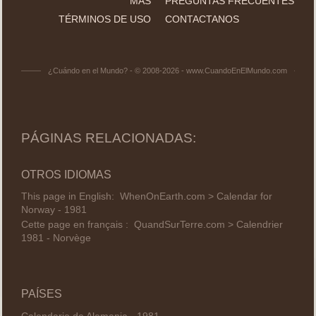
MÁS
PREGUNTAS FRECUENTES
TÉRMINOS DE USO
CONTACTANOS
¿Cuándo en el Mundo? - © 2008-2026 - www.CuandoEnElMundo.com
PÁGINAS RELACIONADAS:
OTROS IDIOMAS
This page in English:
WhenOnEarth.com > Calendar for
Norway - 1981
Cette page en français :
QuandSurTerre.com > Calendrier
1981 - Norvège
PAÍSES