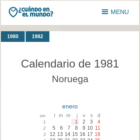
MENU
1980
1982
Calendario de 1981
Noruega
enero
l
m
m
j
v
s
d
sm
1
2
3
4
1
5
6
7
8
9
10
11
2
12
13
14
15
16
17
18
3