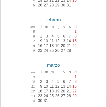
19
20
21
22
23
24
25
4
26
27
28
29
30
31
5
febrero
l
m
m
j
v
s
d
sm
1
5
2
3
4
5
6
7
8
6
9
10
11
12
13
14
15
7
16
17
18
19
20
21
22
8
23
24
25
26
27
28
9
marzo
l
m
m
j
v
s
d
sm
1
9
2
3
4
5
6
7
8
10
9
10
11
12
13
14
15
11
16
17
18
19
20
21
22
12
23
24
25
26
27
28
29
13
30
31
14