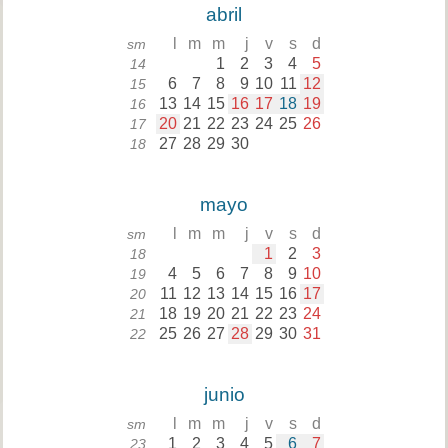
abril
l
m
m
j
v
s
d
sm
1
2
3
4
5
14
6
7
8
9
10
11
12
15
13
14
15
16
17
18
19
16
20
21
22
23
24
25
26
17
27
28
29
30
18
mayo
l
m
m
j
v
s
d
sm
1
2
3
18
4
5
6
7
8
9
10
19
11
12
13
14
15
16
17
20
18
19
20
21
22
23
24
21
25
26
27
28
29
30
31
22
junio
l
m
m
j
v
s
d
sm
1
2
3
4
5
6
7
23