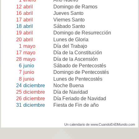
12
abril
Domingo de Ramos
16
abril
Jueves Santo
17
abril
Viernes Santo
18
abril
Sábado Santo
19
abril
Domingo de Resurrección
20
abril
Lunes de Gloria
1
mayo
Día del Trabajo
17
mayo
Día de la Constitución
28
mayo
Día de la Ascensión
6
junio
Sábado de Pentecostés
7
junio
Domingo de Pentecostés
8
junio
Lunes de Pentecostés
24
diciembre
Noche Buena
25
diciembre
Día de Navidad
26
diciembre
Día Feriado de Navidad
31
diciembre
Fiesta de Fin de año
Un calendario de www.CuandoEnElMundo.com