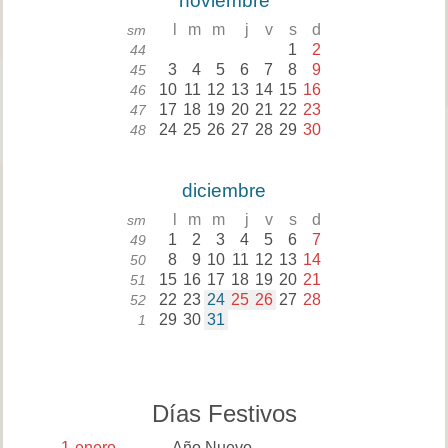
noviembre
l
m
m
j
v
s
d
sm
1
2
44
3
4
5
6
7
8
9
45
10
11
12
13
14
15
16
46
17
18
19
20
21
22
23
47
24
25
26
27
28
29
30
48
diciembre
l
m
m
j
v
s
d
sm
1
2
3
4
5
6
7
49
8
9
10
11
12
13
14
50
15
16
17
18
19
20
21
51
22
23
24
25
26
27
28
52
29
30
31
1
Días Festivos
1
enero
Año Nuevo