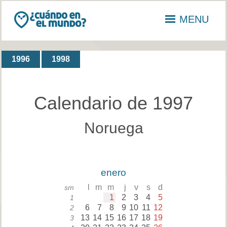
MENU
1996
1998
Calendario de 1997
Noruega
enero
l
m
m
j
v
s
d
sm
1
2
3
4
5
1
6
7
8
9
10
11
12
2
13
14
15
16
17
18
19
3