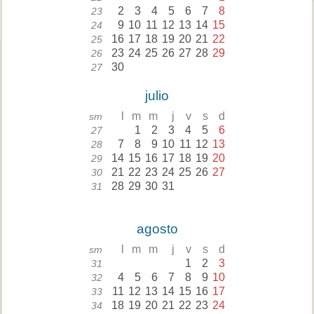
2
3
4
5
6
7
8
23
9
10
11
12
13
14
15
24
16
17
18
19
20
21
22
25
23
24
25
26
27
28
29
26
30
27
julio
l
m
m
j
v
s
d
sm
1
2
3
4
5
6
27
7
8
9
10
11
12
13
28
14
15
16
17
18
19
20
29
21
22
23
24
25
26
27
30
28
29
30
31
31
agosto
l
m
m
j
v
s
d
sm
1
2
3
31
4
5
6
7
8
9
10
32
11
12
13
14
15
16
17
33
18
19
20
21
22
23
24
34