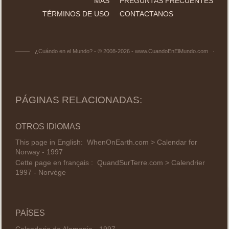
MÁS
PREGUNTAS FRECUENTES
TÉRMINOS DE USO
CONTACTANOS
¿Cuándo en el Mundo? - © 2008-2026 - www.CuandoEnElMundo.com
PÁGINAS RELACIONADAS:
OTROS IDIOMAS
This page in English:
WhenOnEarth.com > Calendar for
Norway - 1997
Cette page en français :
QuandSurTerre.com > Calendrier
1997 - Norvège
PAÍSES