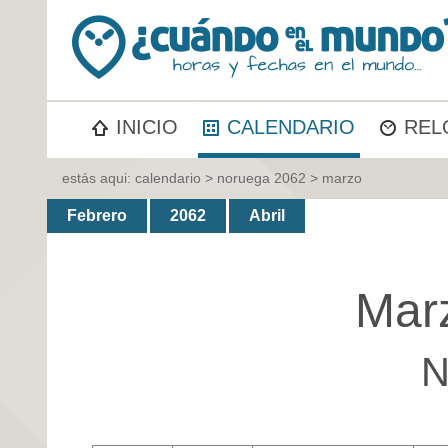
INICIO
CALENDARIO
REL
estás aqui:
calendario
>
noruega 2062
> marzo
Febrero
2062
Abril
Mar
N