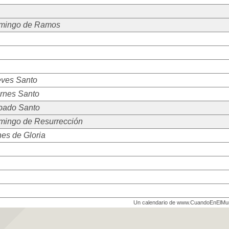
mingo de Ramos
eves Santo
rnes Santo
bado Santo
mingo de Resurrección
es de Gloria
Un calendario de www.CuandoEnElM