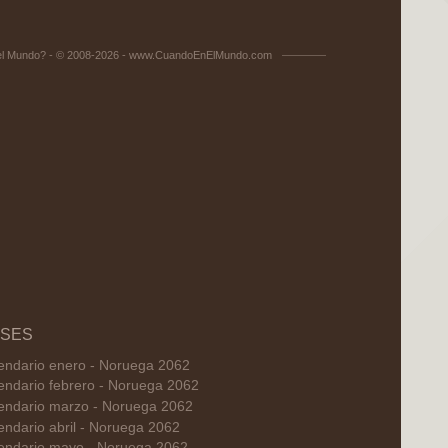
el Mundo? - © 2008-2026 - www.CuandoEnElMundo.com
SES
endario enero - Noruega 2062
endario febrero - Noruega 2062
endario marzo - Noruega 2062
endario abril - Noruega 2062
endario mayo - Noruega 2062