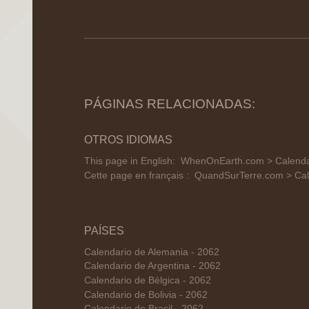
PÁGINAS RELACIONADAS:
OTROS IDIOMAS
This page in English:
WhenOnEarth.com > Calendar
Cette page en français :
QuandSurTerre.com > Cal
PAÍSES
Calendario de Alemania - 2062
Calendario de Argentina - 2062
Calendario de Bélgica - 2062
Calendario de Bolivia - 2062
Calendario de Brasil - 2062