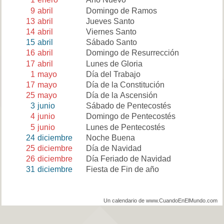
9
abril
Domingo de Ramos
13
abril
Jueves Santo
14
abril
Viernes Santo
15
abril
Sábado Santo
16
abril
Domingo de Resurrección
17
abril
Lunes de Gloria
1
mayo
Día del Trabajo
17
mayo
Día de la Constitución
25
mayo
Día de la Ascensión
3
junio
Sábado de Pentecostés
4
junio
Domingo de Pentecostés
5
junio
Lunes de Pentecostés
24
diciembre
Noche Buena
25
diciembre
Día de Navidad
26
diciembre
Día Feriado de Navidad
31
diciembre
Fiesta de Fin de año
Un calendario de www.CuandoEnElMundo.com