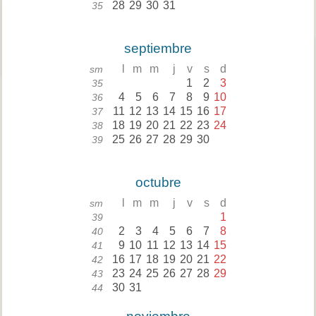
28
29
30
31
35
septiembre
l
m
m
j
v
s
d
sm
1
2
3
35
4
5
6
7
8
9
10
36
11
12
13
14
15
16
17
37
18
19
20
21
22
23
24
38
25
26
27
28
29
30
39
octubre
l
m
m
j
v
s
d
sm
1
39
2
3
4
5
6
7
8
40
9
10
11
12
13
14
15
41
16
17
18
19
20
21
22
42
23
24
25
26
27
28
29
43
30
31
44