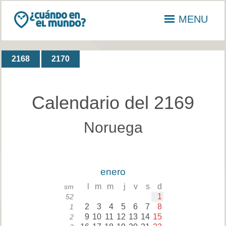
MENU
2168
2170
Calendario del 2169
Noruega
enero
l
m
m
j
v
s
d
sm
1
52
2
3
4
5
6
7
8
1
9
10
11
12
13
14
15
2