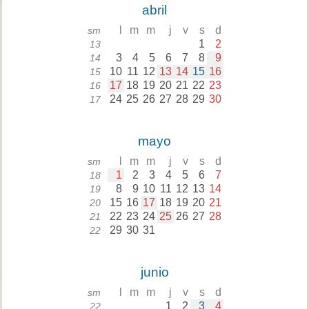
abril
l
m
m
j
v
s
d
sm
1
2
13
3
4
5
6
7
8
9
14
10
11
12
13
14
15
16
15
17
18
19
20
21
22
23
16
24
25
26
27
28
29
30
17
mayo
l
m
m
j
v
s
d
sm
1
2
3
4
5
6
7
18
8
9
10
11
12
13
14
19
15
16
17
18
19
20
21
20
22
23
24
25
26
27
28
21
29
30
31
22
junio
l
m
m
j
v
s
d
sm
1
2
3
4
22