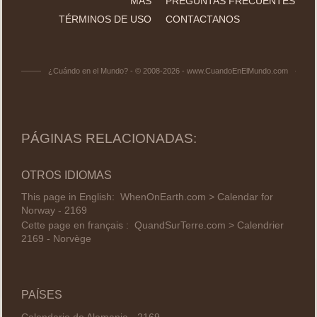
MÁS
PREGUNTAS FRECUENTES
TÉRMINOS DE USO
CONTACTANOS
¿Cuándo en el Mundo? - © 2008-2026 - www.CuandoEnElMundo.com
PÁGINAS RELACIONADAS:
OTROS IDIOMAS
This page in English:
WhenOnEarth.com > Calendar for
Norway - 2169
Cette page en français :
QuandSurTerre.com > Calendrier
2169 - Norvège
PAÍSES