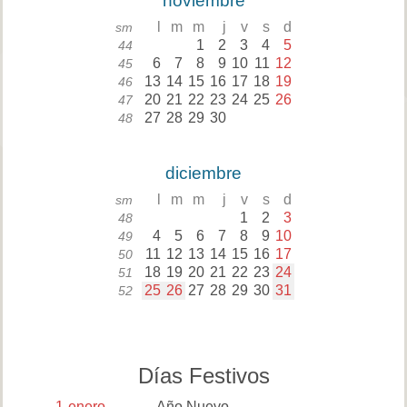
noviembre
l
m
m
j
v
s
d
sm
1
2
3
4
5
44
6
7
8
9
10
11
12
45
13
14
15
16
17
18
19
46
20
21
22
23
24
25
26
47
27
28
29
30
48
diciembre
l
m
m
j
v
s
d
sm
1
2
3
48
4
5
6
7
8
9
10
49
11
12
13
14
15
16
17
50
18
19
20
21
22
23
24
51
25
26
27
28
29
30
31
52
Días Festivos
1
enero
Año Nuevo