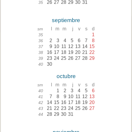
26
27
28
29
30
31
35
septiembre
l
m
m
j
v
s
d
sm
1
35
2
3
4
5
6
7
8
36
9
10
11
12
13
14
15
37
16
17
18
19
20
21
22
38
23
24
25
26
27
28
29
39
30
40
octubre
l
m
m
j
v
s
d
sm
1
2
3
4
5
6
40
7
8
9
10
11
12
13
41
14
15
16
17
18
19
20
42
21
22
23
24
25
26
27
43
28
29
30
31
44