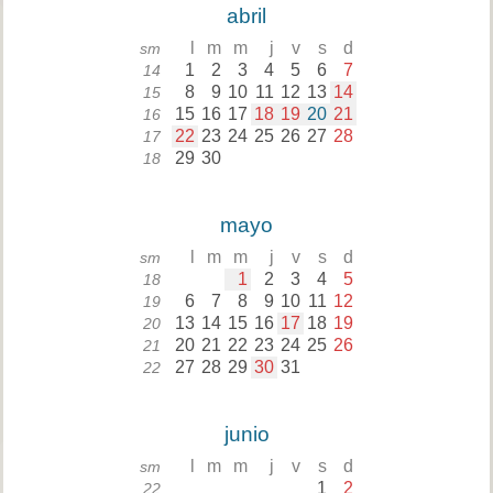
abril
l
m
m
j
v
s
d
sm
1
2
3
4
5
6
7
14
8
9
10
11
12
13
14
15
15
16
17
18
19
20
21
16
22
23
24
25
26
27
28
17
29
30
18
mayo
l
m
m
j
v
s
d
sm
1
2
3
4
5
18
6
7
8
9
10
11
12
19
13
14
15
16
17
18
19
20
20
21
22
23
24
25
26
21
27
28
29
30
31
22
junio
l
m
m
j
v
s
d
sm
1
2
22