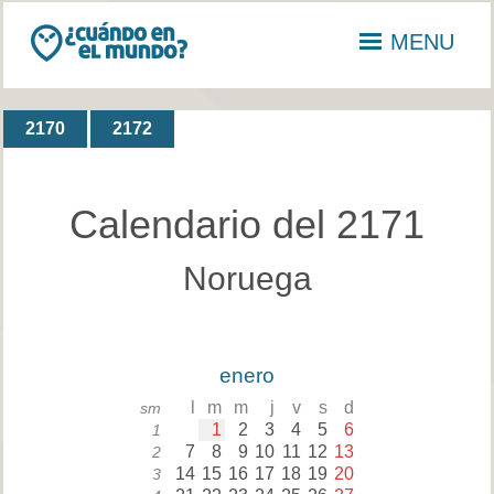
MENU
2170
2172
Calendario del 2171
Noruega
enero
l
m
m
j
v
s
d
sm
1
2
3
4
5
6
1
7
8
9
10
11
12
13
2
14
15
16
17
18
19
20
3