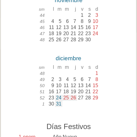
noviembre
l
m
m
j
v
s
d
sm
1
2
3
44
4
5
6
7
8
9
10
45
11
12
13
14
15
16
17
46
18
19
20
21
22
23
24
47
25
26
27
28
29
30
48
diciembre
l
m
m
j
v
s
d
sm
1
48
2
3
4
5
6
7
8
49
9
10
11
12
13
14
15
50
16
17
18
19
20
21
22
51
23
24
25
26
27
28
29
52
30
31
1
Días Festivos
1
enero
Año Nuevo