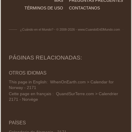
MÁS
PREGUNTAS FRECUENTES
TÉRMINOS DE USO
CONTACTANOS
¿Cuándo en el Mundo? - © 2008-2026 - www.CuandoEnElMundo.com
PÁGINAS RELACIONADAS:
OTROS IDIOMAS
This page in English:
WhenOnEarth.com > Calendar for
Norway - 2171
Cette page en français :
QuandSurTerre.com > Calendrier
2171 - Norvège
PAÍSES