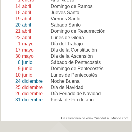
14
abril
Domingo de Ramos
18
abril
Jueves Santo
19
abril
Viernes Santo
20
abril
Sábado Santo
21
abril
Domingo de Resurrección
22
abril
Lunes de Gloria
1
mayo
Día del Trabajo
17
mayo
Día de la Constitución
30
mayo
Día de la Ascensión
8
junio
Sábado de Pentecostés
9
junio
Domingo de Pentecostés
10
junio
Lunes de Pentecostés
24
diciembre
Noche Buena
25
diciembre
Día de Navidad
26
diciembre
Día Feriado de Navidad
31
diciembre
Fiesta de Fin de año
Un calendario de www.CuandoEnElMundo.com