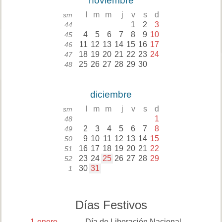
noviembre
l
m
m
j
v
s
d
sm
1
2
3
44
4
5
6
7
8
9
10
45
11
12
13
14
15
16
17
46
18
19
20
21
22
23
24
47
25
26
27
28
29
30
48
diciembre
l
m
m
j
v
s
d
sm
1
48
2
3
4
5
6
7
8
49
9
10
11
12
13
14
15
50
16
17
18
19
20
21
22
51
23
24
25
26
27
28
29
52
30
31
1
Días Festivos
1
enero
Día de Liberación Nacional