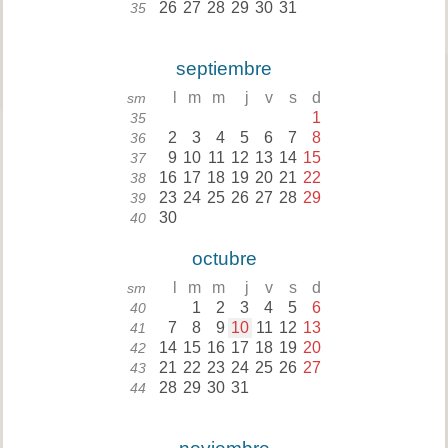
26
27
28
29
30
31
35
septiembre
l
m
m
j
v
s
d
sm
1
35
2
3
4
5
6
7
8
36
9
10
11
12
13
14
15
37
16
17
18
19
20
21
22
38
23
24
25
26
27
28
29
39
30
40
octubre
l
m
m
j
v
s
d
sm
1
2
3
4
5
6
40
7
8
9
10
11
12
13
41
14
15
16
17
18
19
20
42
21
22
23
24
25
26
27
43
28
29
30
31
44