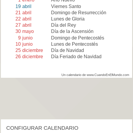
19
abril
Viernes Santo
21
abril
Domingo de Resurrección
22
abril
Lunes de Gloria
27
abril
Día del Rey
30
mayo
Día de la Ascensión
9
junio
Domingo de Pentecostés
10
junio
Lunes de Pentecostés
25
diciembre
Día de Navidad
26
diciembre
Día Feriado de Navidad
Un calendario de www.CuandoEnElMundo.com
CONFIGURAR CALENDARIO