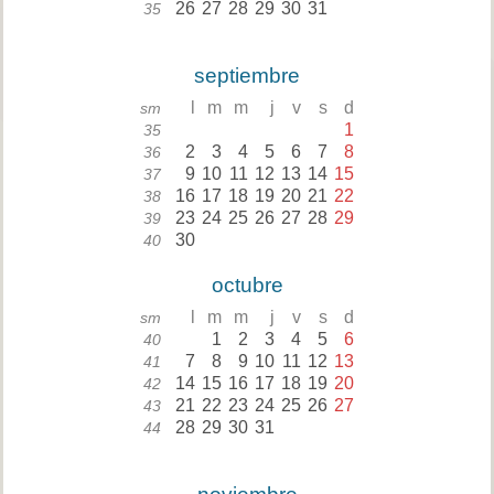
26
27
28
29
30
31
35
septiembre
l
m
m
j
v
s
d
sm
1
35
2
3
4
5
6
7
8
36
9
10
11
12
13
14
15
37
16
17
18
19
20
21
22
38
23
24
25
26
27
28
29
39
30
40
octubre
l
m
m
j
v
s
d
sm
1
2
3
4
5
6
40
7
8
9
10
11
12
13
41
14
15
16
17
18
19
20
42
21
22
23
24
25
26
27
43
28
29
30
31
44