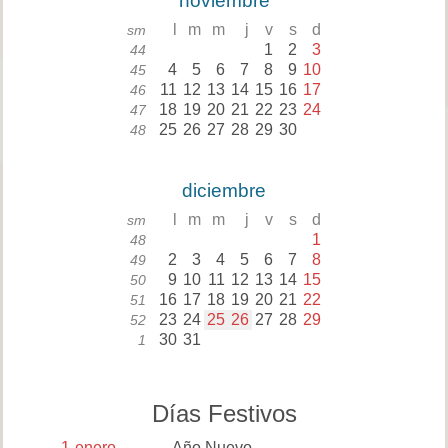
noviembre
l
m
m
j
v
s
d
sm
1
2
3
44
4
5
6
7
8
9
10
45
11
12
13
14
15
16
17
46
18
19
20
21
22
23
24
47
25
26
27
28
29
30
48
diciembre
l
m
m
j
v
s
d
sm
1
48
2
3
4
5
6
7
8
49
9
10
11
12
13
14
15
50
16
17
18
19
20
21
22
51
23
24
25
26
27
28
29
52
30
31
1
Días Festivos
1
enero
Año Nuevo