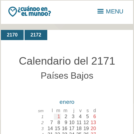
MENU
2170
2172
Calendario del 2171
Países Bajos
enero
l
m
m
j
v
s
d
sm
1
2
3
4
5
6
1
7
8
9
10
11
12
13
2
14
15
16
17
18
19
20
3