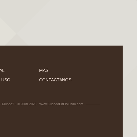
AL
MÁS
 USO
CONTACTANOS
el Mundo? - © 2008-2026 - www.CuandoEnElMundo.com