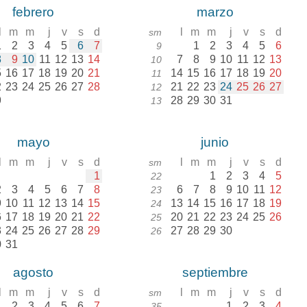
febrero
marzo
l
m
m
j
v
s
d
l
m
m
j
v
s
d
sm
1
2
3
4
5
6
7
1
2
3
4
5
6
9
8
9
10
11
12
13
14
7
8
9
10
11
12
13
10
5
16
17
18
19
20
21
14
15
16
17
18
19
20
11
2
23
24
25
26
27
28
21
22
23
24
25
26
27
12
9
28
29
30
31
13
mayo
junio
l
m
m
j
v
s
d
l
m
m
j
v
s
d
sm
1
1
2
3
4
5
22
2
3
4
5
6
7
8
6
7
8
9
10
11
12
23
9
10
11
12
13
14
15
13
14
15
16
17
18
19
24
6
17
18
19
20
21
22
20
21
22
23
24
25
26
25
3
24
25
26
27
28
29
27
28
29
30
26
0
31
agosto
septiembre
l
m
m
j
v
s
d
l
m
m
j
v
s
d
sm
1
2
3
4
5
6
7
1
2
3
4
35