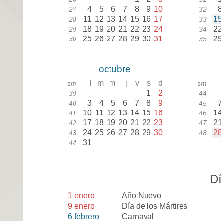
4
5
6
7
8
9
10
27
32
11
12
13
14
15
16
17
1
28
33
18
19
20
21
22
23
24
2
29
34
25
26
27
28
29
30
31
2
30
35
octubre
l
m
m
j
v
s
d
sm
sm
1
2
39
44
3
4
5
6
7
8
9
40
45
10
11
12
13
14
15
16
1
41
46
17
18
19
20
21
22
23
2
42
47
24
25
26
27
28
29
30
2
43
48
31
44
Dí
1
enero
Año Nuevo
9
enero
Día de los Mártires
6
febrero
Carnaval