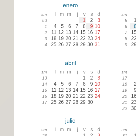
enero
l
m
m
j
v
s
d
sm
sm
1
2
3
53
5
4
5
6
7
8
9
10
1
6
11
12
13
14
15
16
17
1
2
7
18
19
20
21
22
23
24
2
3
8
25
26
27
28
29
30
31
2
4
9
abril
l
m
m
j
v
s
d
sm
sm
1
2
3
13
17
4
5
6
7
8
9
10
14
18
11
12
13
14
15
16
17
15
19
18
19
20
21
22
23
24
1
16
20
25
26
27
28
29
30
2
17
21
3
22
julio
l
m
m
j
v
s
d
sm
sm
1
2
3
26
31