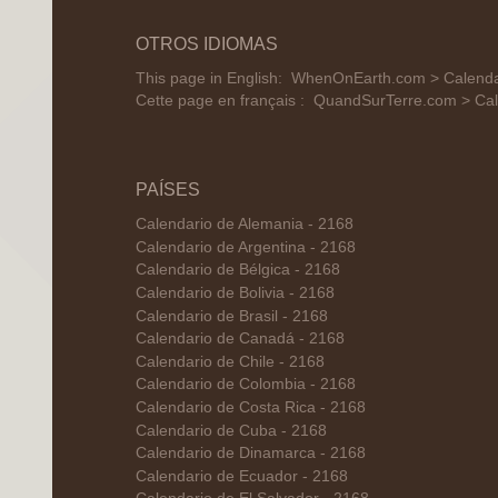
OTROS IDIOMAS
This page in English:
WhenOnEarth.com > Calenda
Cette page en français :
QuandSurTerre.com > Cal
PAÍSES
Calendario de Alemania - 2168
Calendario de Argentina - 2168
Calendario de Bélgica - 2168
Calendario de Bolivia - 2168
Calendario de Brasil - 2168
Calendario de Canadá - 2168
Calendario de Chile - 2168
Calendario de Colombia - 2168
Calendario de Costa Rica - 2168
Calendario de Cuba - 2168
Calendario de Dinamarca - 2168
Calendario de Ecuador - 2168