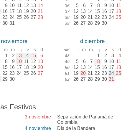
8
9
10
11
12
13
14
5
6
7
8
9
10
11
36
5
16
17
18
19
20
21
12
13
14
15
16
17
18
37
2
23
24
25
26
27
28
19
20
21
22
23
24
25
38
9
30
31
26
27
28
29
30
39
noviembre
diciembre
l
m
m
j
v
s
d
l
m
m
j
v
s
d
sm
1
2
3
4
5
6
1
2
3
4
48
7
8
9
10
11
12
13
5
6
7
8
9
10
11
49
4
15
16
17
18
19
20
12
13
14
15
16
17
18
50
1
22
23
24
25
26
27
19
20
21
22
23
24
25
51
8
29
30
26
27
28
29
30
31
52
as Festivos
3
noviembre
Separación de Panamá de
Colombia
4
noviembre
Día de la Bandera