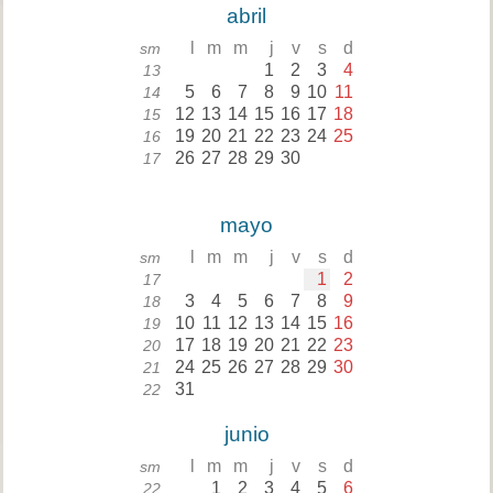
abril
l
m
m
j
v
s
d
sm
1
2
3
4
13
5
6
7
8
9
10
11
14
12
13
14
15
16
17
18
15
19
20
21
22
23
24
25
16
26
27
28
29
30
17
mayo
l
m
m
j
v
s
d
sm
1
2
17
3
4
5
6
7
8
9
18
10
11
12
13
14
15
16
19
17
18
19
20
21
22
23
20
24
25
26
27
28
29
30
21
31
22
junio
l
m
m
j
v
s
d
sm
1
2
3
4
5
6
22