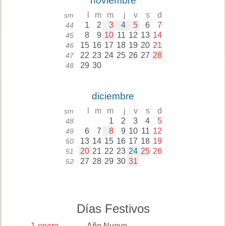
noviembre
l
m
m
j
v
s
d
sm
1
2
3
4
5
6
7
44
8
9
10
11
12
13
14
45
15
16
17
18
19
20
21
46
22
23
24
25
26
27
28
47
29
30
48
diciembre
l
m
m
j
v
s
d
sm
1
2
3
4
5
48
6
7
8
9
10
11
12
49
13
14
15
16
17
18
19
50
20
21
22
23
24
25
26
51
27
28
29
30
31
52
Días Festivos
1
enero
Año Nuevo