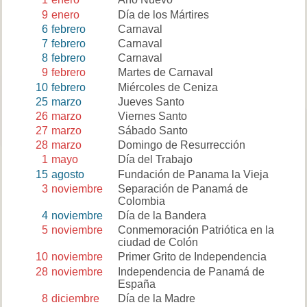
9
enero
Día de los Mártires
6
febrero
Carnaval
7
febrero
Carnaval
8
febrero
Carnaval
9
febrero
Martes de Carnaval
10
febrero
Miércoles de Ceniza
25
marzo
Jueves Santo
26
marzo
Viernes Santo
27
marzo
Sábado Santo
28
marzo
Domingo de Resurrección
1
mayo
Día del Trabajo
15
agosto
Fundación de Panama la Vieja
3
noviembre
Separación de Panamá de
Colombia
4
noviembre
Día de la Bandera
5
noviembre
Conmemoración Patriótica en la
ciudad de Colón
10
noviembre
Primer Grito de Independencia
28
noviembre
Independencia de Panamá de
España
8
diciembre
Día de la Madre