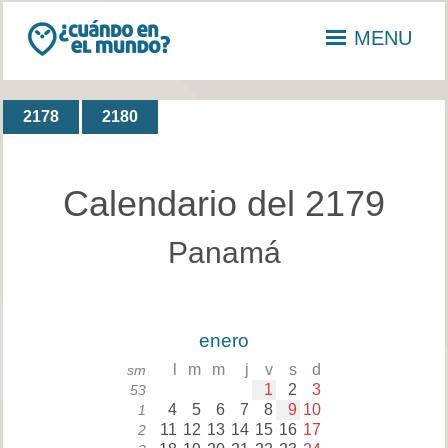
MENU
2178
2180
Calendario del 2179
Panamá
enero
l
m
m
j
v
s
d
sm
1
2
3
53
4
5
6
7
8
9
10
1
11
12
13
14
15
16
17
2