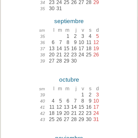
23
24
25
26
27
28
29
34
30
31
35
septiembre
l
m
m
j
v
s
d
sm
1
2
3
4
5
35
6
7
8
9
10
11
12
36
13
14
15
16
17
18
19
37
20
21
22
23
24
25
26
38
27
28
29
30
39
octubre
l
m
m
j
v
s
d
sm
1
2
3
39
4
5
6
7
8
9
10
40
11
12
13
14
15
16
17
41
18
19
20
21
22
23
24
42
25
26
27
28
29
30
31
43