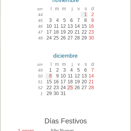
noviembre
l
m
m
j
v
s
d
sm
1
2
44
3
4
5
6
7
8
9
45
10
11
12
13
14
15
16
46
17
18
19
20
21
22
23
47
24
25
26
27
28
29
30
48
diciembre
l
m
m
j
v
s
d
sm
1
2
3
4
5
6
7
49
8
9
10
11
12
13
14
50
15
16
17
18
19
20
21
51
22
23
24
25
26
27
28
52
29
30
31
1
Días Festivos
1
enero
Año Nuevo