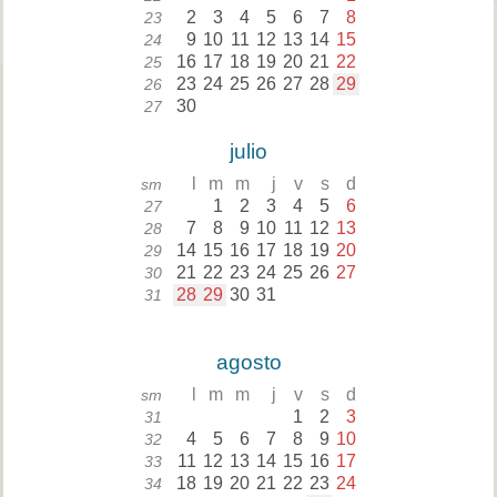
2
3
4
5
6
7
8
23
9
10
11
12
13
14
15
24
16
17
18
19
20
21
22
25
23
24
25
26
27
28
29
26
30
27
julio
l
m
m
j
v
s
d
sm
1
2
3
4
5
6
27
7
8
9
10
11
12
13
28
14
15
16
17
18
19
20
29
21
22
23
24
25
26
27
30
28
29
30
31
31
agosto
l
m
m
j
v
s
d
sm
1
2
3
31
4
5
6
7
8
9
10
32
11
12
13
14
15
16
17
33
18
19
20
21
22
23
24
34