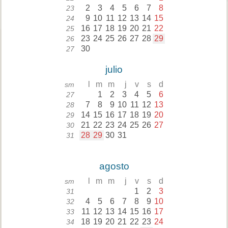
2
3
4
5
6
7
8
23
9
10
11
12
13
14
15
24
16
17
18
19
20
21
22
25
23
24
25
26
27
28
29
26
30
27
julio
l
m
m
j
v
s
d
sm
1
2
3
4
5
6
27
7
8
9
10
11
12
13
28
14
15
16
17
18
19
20
29
21
22
23
24
25
26
27
30
28
29
30
31
31
agosto
l
m
m
j
v
s
d
sm
1
2
3
31
4
5
6
7
8
9
10
32
11
12
13
14
15
16
17
33
18
19
20
21
22
23
24
34