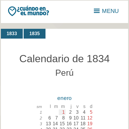
MENU
1833
1835
Calendario de 1834
Perú
enero
l
m
m
j
v
s
d
sm
1
2
3
4
5
1
6
7
8
9
10
11
12
2
13
14
15
16
17
18
19
3