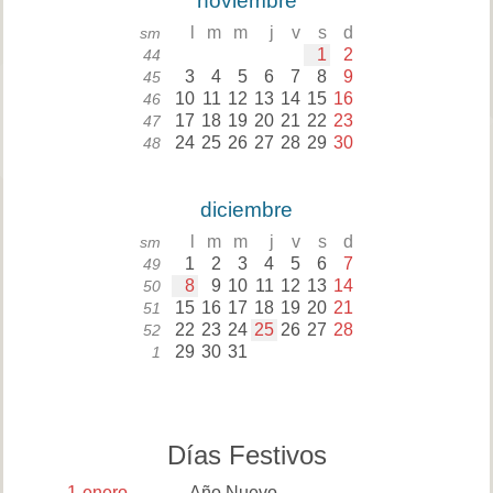
noviembre
l
m
m
j
v
s
d
sm
1
2
44
3
4
5
6
7
8
9
45
10
11
12
13
14
15
16
46
17
18
19
20
21
22
23
47
24
25
26
27
28
29
30
48
diciembre
l
m
m
j
v
s
d
sm
1
2
3
4
5
6
7
49
8
9
10
11
12
13
14
50
15
16
17
18
19
20
21
51
22
23
24
25
26
27
28
52
29
30
31
1
Días Festivos
1
enero
Año Nuevo