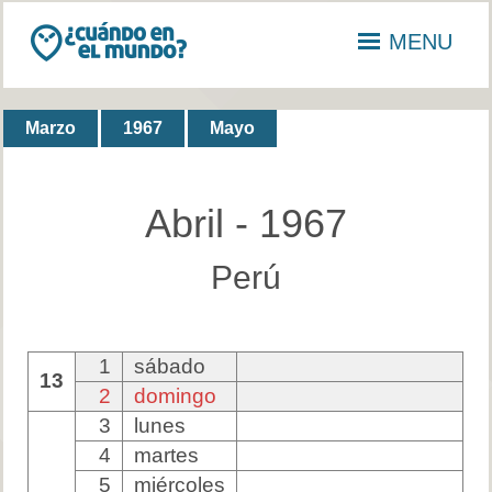
MENU
Marzo
1967
Mayo
Abril - 1967
Perú
1
sábado
13
2
domingo
3
lunes
4
martes
5
miércoles