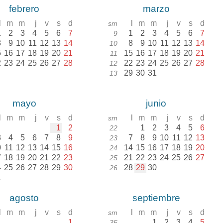
febrero
marzo
l
m
m
j
v
s
d
l
m
m
j
v
s
d
sm
1
2
3
4
5
6
7
1
2
3
4
5
6
7
9
8
9
10
11
12
13
14
8
9
10
11
12
13
14
10
5
16
17
18
19
20
21
15
16
17
18
19
20
21
11
2
23
24
25
26
27
28
22
23
24
25
26
27
28
12
29
30
31
13
mayo
junio
l
m
m
j
v
s
d
l
m
m
j
v
s
d
sm
1
2
1
2
3
4
5
6
22
3
4
5
6
7
8
9
7
8
9
10
11
12
13
23
0
11
12
13
14
15
16
14
15
16
17
18
19
20
24
7
18
19
20
21
22
23
21
22
23
24
25
26
27
25
4
25
26
27
28
29
30
28
29
30
26
1
agosto
septiembre
l
m
m
j
v
s
d
l
m
m
j
v
s
d
sm
1
1
2
3
4
5
35