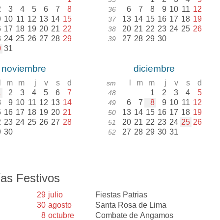
2
3
4
5
6
7
8
6
7
8
9
10
11
12
36
9
10
11
12
13
14
15
13
14
15
16
17
18
19
37
6
17
18
19
20
21
22
20
21
22
23
24
25
26
38
3
24
25
26
27
28
29
27
28
29
30
39
0
31
noviembre
diciembre
l
m
m
j
v
s
d
l
m
m
j
v
s
d
sm
1
2
3
4
5
6
7
1
2
3
4
5
48
8
9
10
11
12
13
14
6
7
8
9
10
11
12
49
5
16
17
18
19
20
21
13
14
15
16
17
18
19
50
2
23
24
25
26
27
28
20
21
22
23
24
25
26
51
9
30
27
28
29
30
31
52
as Festivos
29
julio
Fiestas Patrias
30
agosto
Santa Rosa de Lima
8
octubre
Combate de Angamos