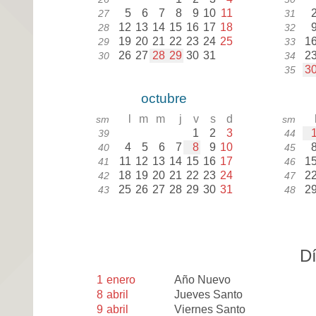
5
6
7
8
9
10
11
27
31
12
13
14
15
16
17
18
28
32
19
20
21
22
23
24
25
1
29
33
26
27
28
29
30
31
2
30
34
3
35
octubre
l
m
m
j
v
s
d
sm
sm
1
2
3
39
44
4
5
6
7
8
9
10
40
45
11
12
13
14
15
16
17
1
41
46
18
19
20
21
22
23
24
2
42
47
25
26
27
28
29
30
31
2
43
48
Dí
1
enero
Año Nuevo
8
abril
Jueves Santo
9
abril
Viernes Santo