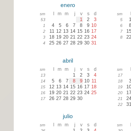
enero
l
m
m
j
v
s
d
sm
sm
1
2
3
53
5
4
5
6
7
8
9
10
1
6
11
12
13
14
15
16
17
1
2
7
18
19
20
21
22
23
24
2
3
8
25
26
27
28
29
30
31
4
abril
l
m
m
j
v
s
d
sm
sm
1
2
3
4
13
17
5
6
7
8
9
10
11
14
18
12
13
14
15
16
17
18
1
15
19
19
20
21
22
23
24
25
1
16
20
26
27
28
29
30
2
17
21
3
22
julio
l
m
m
j
v
s
d
sm
sm
1
2
3
4
26
30