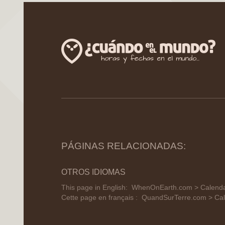
PÁGINAS RELACIONADAS:
OTROS IDIOMAS
This page in English:
WhenOnEarth.com > Calendar
Cette page en français :
QuandSurTerre.com > Cal