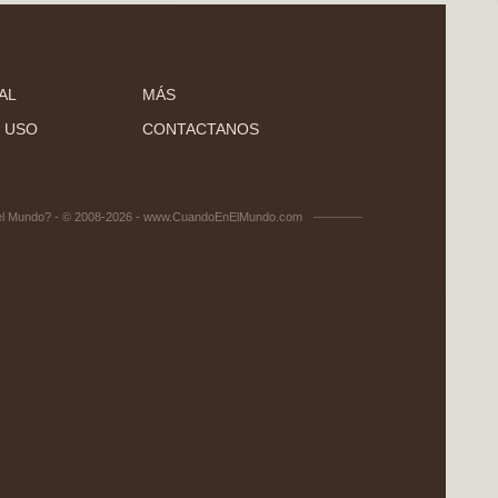
AL
MÁS
 USO
CONTACTANOS
el Mundo? - © 2008-2026 - www.CuandoEnElMundo.com