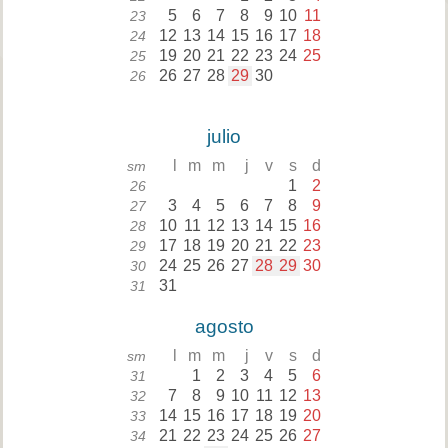
5
6
7
8
9
10
11
23
12
13
14
15
16
17
18
24
19
20
21
22
23
24
25
25
26
27
28
29
30
26
julio
l
m
m
j
v
s
d
sm
1
2
26
3
4
5
6
7
8
9
27
10
11
12
13
14
15
16
28
17
18
19
20
21
22
23
29
24
25
26
27
28
29
30
30
31
31
agosto
l
m
m
j
v
s
d
sm
1
2
3
4
5
6
31
7
8
9
10
11
12
13
32
14
15
16
17
18
19
20
33
21
22
23
24
25
26
27
34