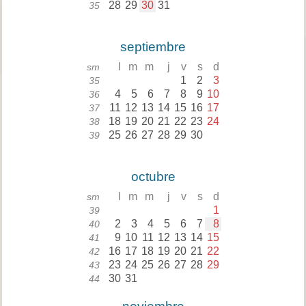
28
29
30
31
35
septiembre
l
m
m
j
v
s
d
sm
1
2
3
35
4
5
6
7
8
9
10
36
11
12
13
14
15
16
17
37
18
19
20
21
22
23
24
38
25
26
27
28
29
30
39
octubre
l
m
m
j
v
s
d
sm
1
39
2
3
4
5
6
7
8
40
9
10
11
12
13
14
15
41
16
17
18
19
20
21
22
42
23
24
25
26
27
28
29
43
30
31
44