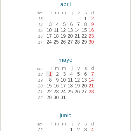
abril
l
m
m
j
v
s
d
sm
1
2
13
3
4
5
6
7
8
9
14
10
11
12
13
14
15
16
15
17
18
19
20
21
22
23
16
24
25
26
27
28
29
30
17
mayo
l
m
m
j
v
s
d
sm
1
2
3
4
5
6
7
18
8
9
10
11
12
13
14
19
15
16
17
18
19
20
21
20
22
23
24
25
26
27
28
21
29
30
31
22
junio
l
m
m
j
v
s
d
sm
1
2
3
4
22