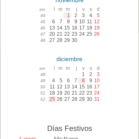
noviembre
l
m
m
j
v
s
d
sm
1
2
3
4
5
44
6
7
8
9
10
11
12
45
13
14
15
16
17
18
19
46
20
21
22
23
24
25
26
47
27
28
29
30
48
diciembre
l
m
m
j
v
s
d
sm
1
2
3
48
4
5
6
7
8
9
10
49
11
12
13
14
15
16
17
50
18
19
20
21
22
23
24
51
25
26
27
28
29
30
31
52
Días Festivos
1
enero
Año Nuevo